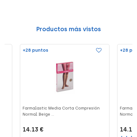
Productos más vistos
+28 puntos
+28 pu
ón
Farmalastic Media Corta Compresión
Farmala
Normal Beige ...
Normal B
14.13 €
14.13