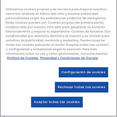
Ref: 3318501
Utilizamos cookies propias y de terceros para mejorar nuestros
servicios, analizar el tráfico del sitio y mostrar publicidad
Farmalastic Media Corta Compresión Normal
personalizada según tus preferencias y hábitos de navegación.
Estas cookies pueden ser: Cookies propias (de primera parte):
Beige Talla G, 1 Par
Establecidas por nuestro sitio web para garantizar su correcto
funcionamiento y mejorar tu experiencia. Cookies de terceros: Son
14.13 €
establecidas por dominios distintos al nuestro y se utilizan para
estudios de publicidad, medición y marketing. Puedes aceptar
todas las cookies pulsando el botón “Aceptar todas las cookies”,
o configurarlas y rechazarlas según tu elección. Para más
información sobre su uso y cómo gestionarlas, consulta nuestra
+ 28 puntos
Healthies
Política de Cookies.
Privacidad y Condiciones de Google
Incluye dos medias de compresión normal con cinturilla
extra-alta. Colores beige y negro
Configuración de cookies
Rechazar todas las cookies
Añadir a la Wishlist
Aceptar todas las cookies
Entrega rápida y gratuita
en farmacia