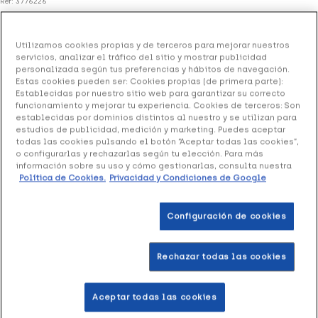
Ref: 3776226
Sato Compacto Medium, 12 g
Utilizamos cookies propias y de terceros para mejorar nuestros
26.24 €
servicios, analizar el tráfico del sitio y mostrar publicidad
Sin stock
personalizada según tus preferencias y hábitos de navegación.
Estas cookies pueden ser: Cookies propias (de primera parte):
+ 52 puntos
Healthies
Establecidas por nuestro sitio web para garantizar su correcto
funcionamiento y mejorar tu experiencia. Cookies de terceros: Son
SATO Compacto es un polvo compacto coloreado, con
establecidas por dominios distintos al nuestro y se utilizan para
estudios de publicidad, medición y marketing. Puedes aceptar
sustancias específicas para el maquillaje de las pieles
todas las cookies pulsando el botón “Aceptar todas las cookies”,
grasas y con impurezas.
o configurarlas y rechazarlas según tu elección. Para más
información sobre su uso y cómo gestionarlas, consulta nuestra
Política de Cookies.
Privacidad y Condiciones de Google
Configuración de cookies
Productos similares
Rechazar todas las cookies
+52 puntos
+45 
Aceptar todas las cookies