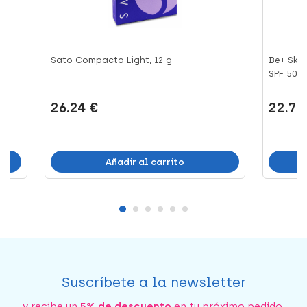
Sato Compacto Light, 12 g
Be+ Ski
SPF 50+ P
26.24 €
22.72
Añadir al carrito
Suscríbete a la newsletter
y recibe un
5% de descuento
en tu próximo pedido.