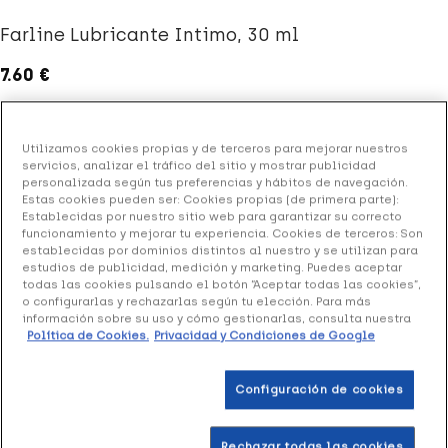
Farline Lubricante Intimo, 30 ml
7.60 €
Utilizamos cookies propias y de terceros para mejorar nuestros
+ 15 puntos
Healthies
servicios, analizar el tráfico del sitio y mostrar publicidad
personalizada según tus preferencias y hábitos de navegación.
(1 opinión)
Estas cookies pueden ser: Cookies propias (de primera parte):
Establecidas por nuestro sitio web para garantizar su correcto
funcionamiento y mejorar tu experiencia. Cookies de terceros: Son
establecidas por dominios distintos al nuestro y se utilizan para
Farline Lubricante Intimo
, es un producto que ayuda a
estudios de publicidad, medición y marketing. Puedes aceptar
mantener la zona intima hidratada y suave y es de
todas las cookies pulsando el botón “Aceptar todas las cookies”,
consistencia similar a las secreciones vaginales
o configurarlas y rechazarlas según tu elección. Para más
información sobre su uso y cómo gestionarlas, consulta nuestra
fisiológicas. Compatible con el uso de preservativo.
Política de Cookies.
Privacidad y Condiciones de Google
Formato: 30 ml
Configuración de cookies
Añadir a la Wishlist
Rechazar todas las cookies