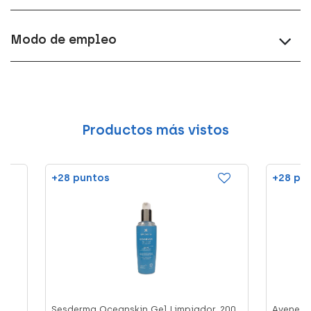
Modo de empleo
Productos más vistos
+28 puntos
+28 pu
te
Sesderma Oceanskin Gel Limpiador, 200
Avene Ci