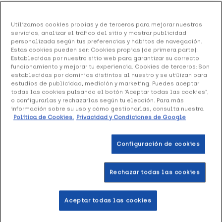
Pack Neutrogena Spot Controlling Hidratante +
Utilizamos cookies propias y de terceros para mejorar nuestros
Limpiador, 50 ml + 200 ml
servicios, analizar el tráfico del sitio y mostrar publicidad
personalizada según tus preferencias y hábitos de navegación.
23.41 €
Estas cookies pueden ser: Cookies propias (de primera parte):
Establecidas por nuestro sitio web para garantizar su correcto
funcionamiento y mejorar tu experiencia. Cookies de terceros: Son
establecidas por dominios distintos al nuestro y se utilizan para
estudios de publicidad, medición y marketing. Puedes aceptar
+ 47 puntos
Healthies
todas las cookies pulsando el botón “Aceptar todas las cookies”,
o configurarlas y rechazarlas según tu elección. Para más
información sobre su uso y cómo gestionarlas, consulta nuestra
Pack Neutrogena Spot Controlling Hidratante +
Política de Cookies.
Privacidad y Condiciones de Google
Limpiador
está conformado por un dúo de cosméticos
para el cuidado de la piel. En dos pasos se limpia en
profundidad y se hidrata.
Configuración de cookies
Rechazar todas las cookies
Formato 50 ml + 200 ml
Aceptar todas las cookies
Añadir a la Wishlist