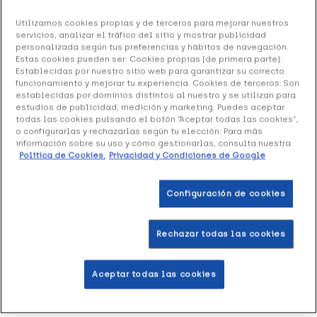
Ref: 1835765
Utilizamos cookies propias y de terceros para mejorar nuestros
servicios, analizar el tráfico del sitio y mostrar publicidad
Durex Intense Orgasmic Diablillo, 1 Ud
personalizada según tus preferencias y hábitos de navegación.
Estas cookies pueden ser: Cookies propias (de primera parte):
Establecidas por nuestro sitio web para garantizar su correcto
13.93 €
funcionamiento y mejorar tu experiencia. Cookies de terceros: Son
establecidas por dominios distintos al nuestro y se utilizan para
estudios de publicidad, medición y marketing. Puedes aceptar
todas las cookies pulsando el botón “Aceptar todas las cookies”,
+ 28 puntos
Healthies
o configurarlas y rechazarlas según tu elección. Para más
información sobre su uso y cómo gestionarlas, consulta nuestra
Política de Cookies.
Privacidad y Condiciones de Google
Anillo vibrador con estimulador del clítoris. Para un placer
intenso y muy divertido.
Configuración de cookies
Añadir a la Wishlist
Rechazar todas las cookies
Aceptar todas las cookies
Entrega rápida y gratuita
en farmacia