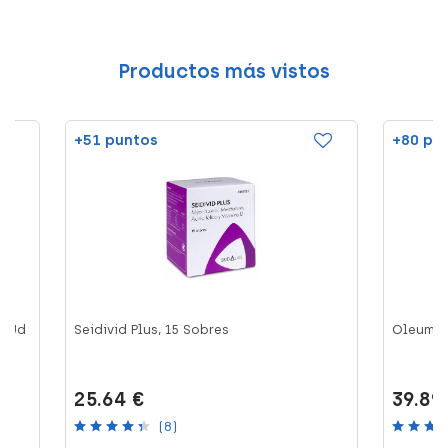
Productos más vistos
+51 puntos
+80 pu
1 Ud
Seidivid Plus, 15 Sobres
Oleum D
25.64 €
39.89
(8)