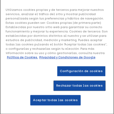
Ref: 1685490
Utilizamos cookies propias y de terceros para mejorar nuestros
servicios, analizar el tráfico del sitio y mostrar publicidad
Farline Aceite Puro de Árbol del Té, 10 ml
personalizada según tus preferencias y hábitos de navegación.
Estas cookies pueden ser: Cookies propias (de primera parte):
8.70 €
Establecidas por nuestro sitio web para garantizar su correcto
funcionamiento y mejorar tu experiencia. Cookies de terceros: Son
establecidas por dominios distintos al nuestro y se utilizan para
estudios de publicidad, medición y marketing. Puedes aceptar
todas las cookies pulsando el botón “Aceptar todas las cookies”,
+ 17 puntos
Healthies
o configurarlas y rechazarlas según tu elección. Para más
información sobre su uso y cómo gestionarlas, consulta nuestra
Política de Cookies.
Privacidad y Condiciones de Google
Farline Aceite Puro de Árbol del Té
formulado a base de
aceite de Árbol del Té 100% puro.
Configuración de cookies
Formato de 10 ml.
Rechazar todas las cookies
Añadir a la Wishlist
Aceptar todas las cookies