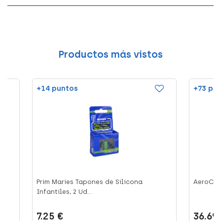
Productos más vistos
+14 puntos
+73 pu
Prim Maries Tapones de Silicona
AeroCha
Infantiles, 2 Ud...
7.25 €
36.69