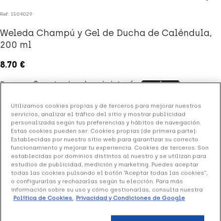
Ref: 1504029
Weleda Champú y Gel de Ducha de Caléndula,
200 ml
8.70 €
+ 17 puntos
Healthies
Utilizamos cookies propias y de terceros para mejorar nuestros
servicios, analizar el tráfico del sitio y mostrar publicidad
(4 opiniones)
personalizada según tus preferencias y hábitos de navegación.
Estas cookies pueden ser: Cookies propias (de primera parte):
Establecidas por nuestro sitio web para garantizar su correcto
funcionamiento y mejorar tu experiencia. Cookies de terceros: Son
Gel para baño y ducha sin jabón que limpia suavemente el
establecidas por dominios distintos al nuestro y se utilizan para
cabello y cuerpo, indicado especialmente para bebés y
estudios de publicidad, medición y marketing. Puedes aceptar
todas las cookies pulsando el botón “Aceptar todas las cookies”,
adultos con piel hipersensible, dermatitis atópica y costra
o configurarlas y rechazarlas según tu elección. Para más
láctea.
información sobre su uso y cómo gestionarlas, consulta nuestra
Política de Cookies.
Privacidad y Condiciones de Google
Añadir a la Wishlist