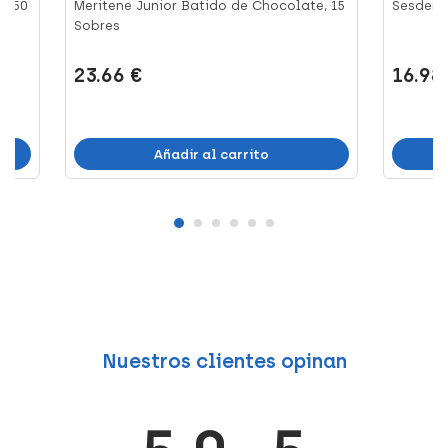
l, 50
Meritene Junior Batido de Chocolate, 15
Sesderm
Sobres
23.66 €
16.98
Añadir al carrito
Nuestros clientes opinan