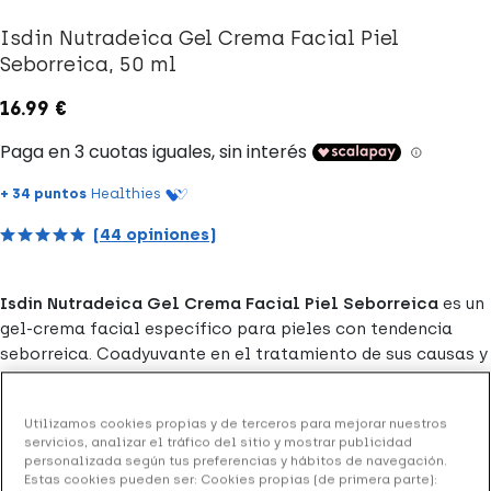
Isdin Nutradeica Gel Crema Facial Piel
Seborreica, 50 ml
16.99 €
+ 34 puntos
Healthies
(44 opiniones)
Isdin Nutradeica Gel Crema Facial Piel Seborreica
es un
gel-crema facial específico para pieles con tendencia
seborreica. Coadyuvante en el tratamiento de sus causas y
en el alivio de los síntomas asociados: enrojecimiento,
exceso de sebo, prurito y descamación. Mantiene la piel
Utilizamos cookies propias y de terceros para mejorar nuestros
facial hidratada.
servicios, analizar el tráfico del sitio y mostrar publicidad
personalizada según tus preferencias y hábitos de navegación.
Formato de Isdin Nutradeica Gel Crema Facial Piel
Estas cookies pueden ser: Cookies propias (de primera parte):