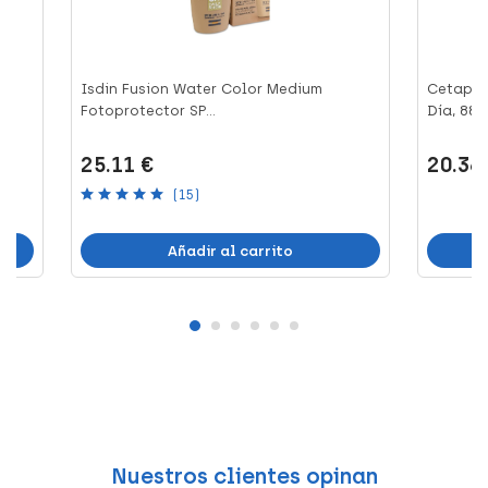
ic
Isdin Fusion Water Color Medium
Cetaphi
Fotoprotector SP...
Día, 88 
25.11 €
20.36
(15)
Añadir al carrito
Nuestros clientes opinan