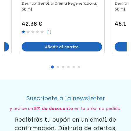
ml
Dermax Genolia Crema Regeneradora,
Dermax 
50 ml
50 ml
42.38 €
45.11
(1)
Añadir al carrito
Suscríbete a la newsletter
y recibe un
5% de descuento
en tu próximo pedido.
Recibirás tu cupón en un email de
confirmación. Disfruta de ofertas,