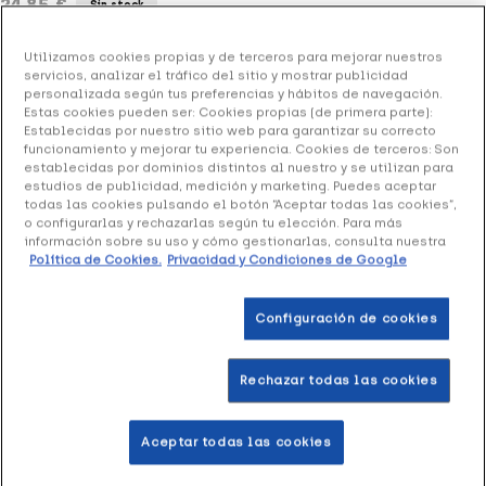
24.85 €
Sin stock
+ 50 puntos
Healthies
Utilizamos cookies propias y de terceros para mejorar nuestros
servicios, analizar el tráfico del sitio y mostrar publicidad
personalizada según tus preferencias y hábitos de navegación.
Tratamiento facial de noche para disminuir las arrugas
Estas cookies pueden ser: Cookies propias (de primera parte):
persistentes y reforzar la dermis dando lugar a una piel
Establecidas por nuestro sitio web para garantizar su correcto
mas rejuvenecida.
funcionamiento y mejorar tu experiencia. Cookies de terceros: Son
establecidas por dominios distintos al nuestro y se utilizan para
estudios de publicidad, medición y marketing. Puedes aceptar
todas las cookies pulsando el botón “Aceptar todas las cookies”,
o configurarlas y rechazarlas según tu elección. Para más
información sobre su uso y cómo gestionarlas, consulta nuestra
Productos similares
Política de Cookies.
Privacidad y Condiciones de Google
Configuración de cookies
+85 puntos
+90 
Rechazar todas las cookies
Aceptar todas las cookies