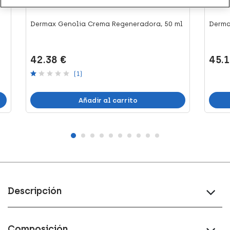
Dermax Genolia Crema Regeneradora, 50 ml
Derma
42.38 €
45.1
(1)
Añadir al carrito
Descripción
Composición