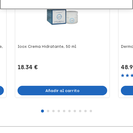
e,
Ioox Crema Hidratante, 50 ml
Derma
18.34 €
48.9
Añadir al carrito