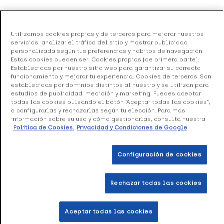
Alcedina Balneario de Alceda Crema
Hidratante, 50 ml
Utilizamos cookies propias y de terceros para mejorar nuestros
servicios, analizar el tráfico del sitio y mostrar publicidad
37.66 €
Sin stock
personalizada según tus preferencias y hábitos de navegación.
Estas cookies pueden ser: Cookies propias (de primera parte):
+ 75 puntos
Healthies
Establecidas por nuestro sitio web para garantizar su correcto
funcionamiento y mejorar tu experiencia. Cookies de terceros: Son
establecidas por dominios distintos al nuestro y se utilizan para
Alcedina Crema Hidratante
del Balneario de Alceda,
estudios de publicidad, medición y marketing. Puedes aceptar
hidrata y protege la piel.
todas las cookies pulsando el botón “Aceptar todas las cookies”,
o configurarlas y rechazarlas según tu elección. Para más
información sobre su uso y cómo gestionarlas, consulta nuestra
Formato de 50 ml.
Política de Cookies.
Privacidad y Condiciones de Google
Configuración de cookies
Productos similares
Rechazar todas las cookies
+37 puntos
+98 
Aceptar todas las cookies