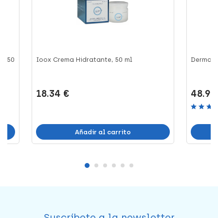
e, 50
Ioox Crema Hidratante, 50 ml
Dermax 
18.34 €
48.99
Añadir al carrito
Suscríbete a la newsletter