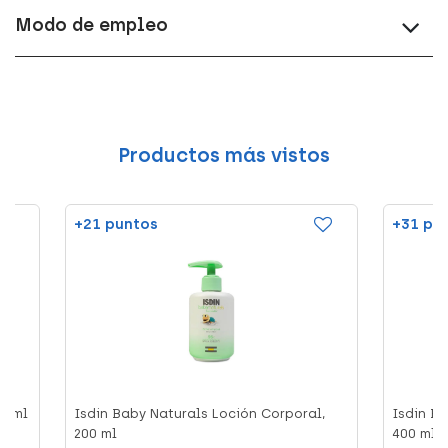
Modo de empleo
Productos más vistos
+21 puntos
+31 pu
0 ml
Isdin Baby Naturals Loción Corporal,
Isdin Ba
200 ml
400 ml