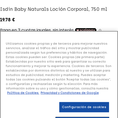
Isdin Baby Naturals Loción Corporal, 750 ml
19.78 €
+ 40 puntos
Healthies
Utilizamos cookies propias y de terceros para mejorar nuestros
servicios, analizar el tráfico del sitio y mostrar publicidad
(2 opiniones)
personalizada según tus preferencias y hábitos de navegación.
Estas cookies pueden ser: Cookies propias (de primera parte):
Establecidas por nuestro sitio web para garantizar su correcto
funcionamiento y mejorar tu experiencia. Cookies de terceros: Son
Isdin Babynaturals Loción Corporal
es un hidratante
establecidas por dominios distintos al nuestro y se utilizan para
corporal para bebés desde su primer día de vida. Ayuda a
estudios de publicidad, medición y marketing. Puedes aceptar
cuidar y suavizar la piel sensible de los recién nacidos.
todas las cookies pulsando el botón “Aceptar todas las cookies”,
o configurarlas y rechazarlas según tu elección. Para más
información sobre su uso y cómo gestionarlas, consulta nuestra
Formato dispensador de 750 ml.
Política de Cookies.
Privacidad y Condiciones de Google
Añadir a la Wishlist
Configuración de cookies