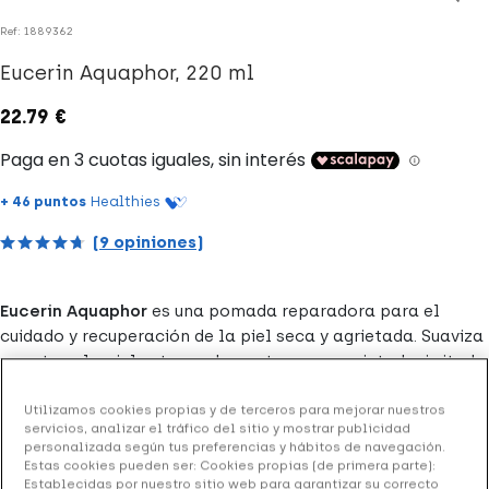
Ref: 1889362
Eucerin Aquaphor, 220 ml
22.79 €
+ 46 puntos
Healthies
(9 opiniones)
Eucerin Aquaphor
es una pomada reparadora para el
cuidado y recuperación de la piel seca y agrietada. Suaviza
y protege la piel extremadamente seca, agrietada, irritada
o dañada, acelera el proceso natural de regeneración
cutánea y crea una barrera protectora.
Utilizamos cookies propias y de terceros para mejorar nuestros
servicios, analizar el tráfico del sitio y mostrar publicidad
personalizada según tus preferencias y hábitos de navegación.
Formato de Eucerin Aquaphor: envase de 220 ml.
Estas cookies pueden ser: Cookies propias (de primera parte):
Establecidas por nuestro sitio web para garantizar su correcto