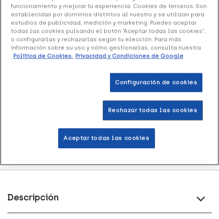
funcionamiento y mejorar tu experiencia. Cookies de terceros: Son
Añadir a la Wishlist
establecidas por dominios distintos al nuestro y se utilizan para
estudios de publicidad, medición y marketing. Puedes aceptar
todas las cookies pulsando el botón “Aceptar todas las cookies”,
o configurarlas y rechazarlas según tu elección. Para más
información sobre su uso y cómo gestionarlas, consulta nuestra
Política de Cookies.
Privacidad y Condiciones de Google
Entrega rápida y gratuita
en farmacia
Configuración de cookies
Envío a domicilio
en 24-48h laborables
Rechazar todas las cookies
Acumula
puntos Healthies
Aceptar todas las cookies
Devoluciones
gratis
Descripción