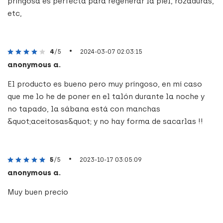
pringosa es perfecta para regenerar la piel, rozaduras,
etc,
•
4
/5
2024-03-07 02:03:15
anonymous a.
El producto es bueno pero muy pringoso, en mi caso
que me lo he de poner en el talón durante la noche y
no tapado, la sábana está con manchas
&quot;aceitosas&quot; y no hay forma de sacarlas !!
•
5
/5
2023-10-17 03:05:09
anonymous a.
Muy buen precio