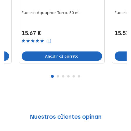
Eucerin Aquaphor Tarro, 80 ml
Eucerin 
15.67 €
15.53
(1)
Añadir al carrito
Nuestros clientes opinan