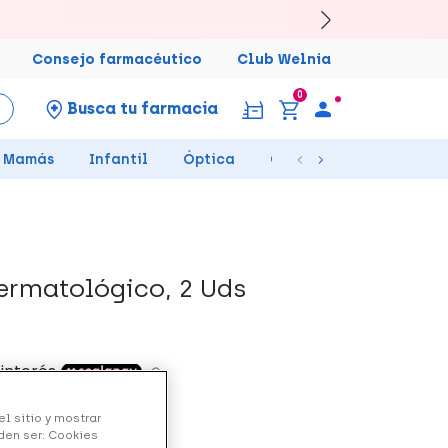
Consejo farmacéutico
Club Welnia
0
Busca tu farmacia
Mamás
Infantil
Óptica
Ortopedia
Salud Se
ermatológico, 2 Uds
l sitio y mostrar
den ser: Cookies