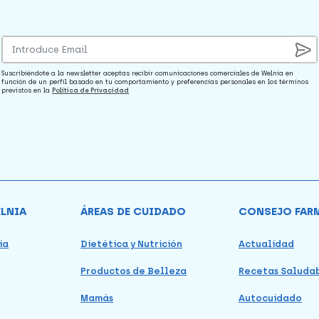
Suscribiéndote a la newsletter aceptas recibir comunicaciones comerciales de Welnia en
función de un perfil basado en tu comportamiento y preferencias personales en los términos
previstos en la
Política de Privacidad
ELNIA
ÁREAS DE CUIDADO
CONSEJO FAR
ia
Dietética y Nutrición
Actualidad
Productos de Belleza
Recetas Saluda
Mamás
Autocuidado