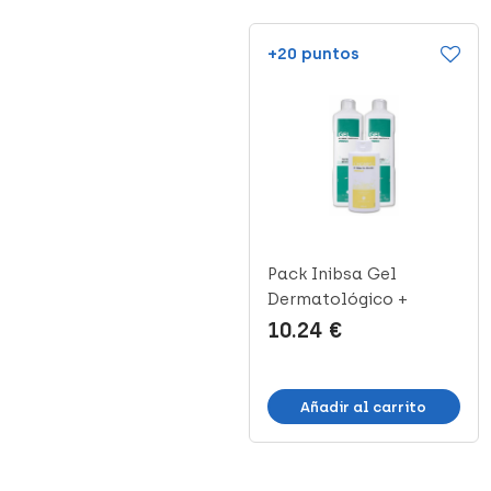
+5 puntos
+20 puntos
Genocután Gel
Pack Inibsa Gel
Dermatológico, 100 ml
Dermatológico +
Champú Suave, 3 ...
2.36 €
10.24 €
Añadir al carrito
Añadir al carrito