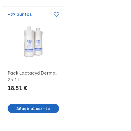
+37 puntos
+11 puntos
Pack Lactacyd Derma,
Inibsa Gel Multicereal,
2 x 1 L
1 L
18.51 €
5.30 €
Añadir al carrito
Añadir al carrito