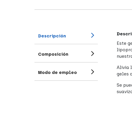
Descri
Descripción
Este g
lipopr
Composición
nuestra
Alivia 
Modo de empleo
geles a
Se pue
suaviz