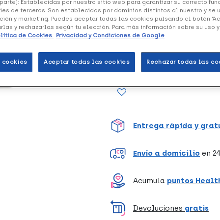
parte): Establecidas por nuestro sitio web para garantizar su correcto fu
ies de terceros: Son establecidas por dominios distintos al nuestro y se 
ción y marketing. Puedes aceptar todas las cookies pulsando el botón “A
arlas y rechazarlas según tu elección. Para más información sobre su uso 
Gel dermatológico hidratante
lítica de Cookies.
Privacidad y Condiciones de Google
naturales. Incluye dos unidades
 cookies
Aceptar todas las cookies
Rechazar todas las co
Unidades
Entrega rápida y grat
Envío a domicilio
en 24
Acumula
puntos Healt
Devoluciones
gratis