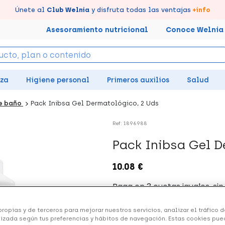
tus puntos en tu Farmacia de Confianza, acumúlalos online.
Disfruta de la entrega
Llévate un
Únete al
7% de descuento
Club Welnia
rápida y gratuita
y disfruta todas las ventajas
creando tu cuenta
en farmacia
aquí
+info
Asesoramiento nutricional
Conoce Welnia
eza
Higiene personal
Primeros auxilios
Salud
e baño
Pack Inibsa Gel Dermatológico, 2 Uds
Ref: 1896988
Pack Inibsa Gel D
10.08 €
+ 20 puntos
Healthies
ropias y de terceros para mejorar nuestros servicios, analizar el tráfico de
izada según tus preferencias y hábitos de navegación. Estas cookies pue
(1 opinión)