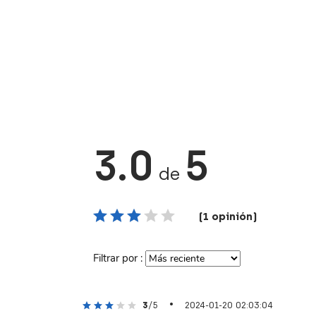
3.0
5
de
(1 opinión)
Filtrar por :
•
3
/5
2024-01-20 02:03:04