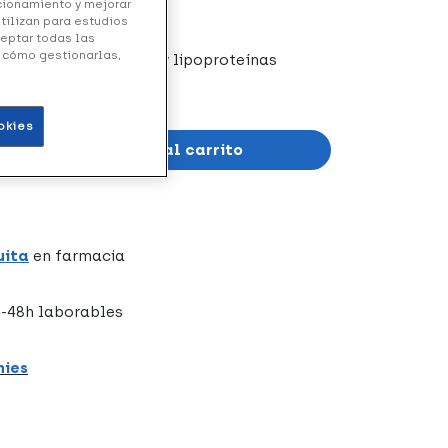
ncionamiento y mejorar
utilizan para estudios
ceptar todas las
y cómo gestionarlas,
 a base de colágeno y lipoproteínas
 de 1 litro.
okies
Añadir al carrito
uita
en farmacia
-48h laborables
hies