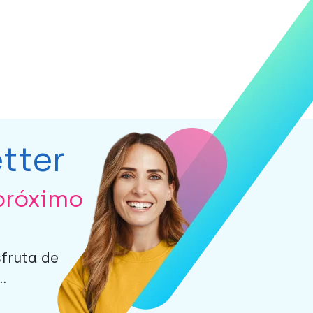
tter
próximo
sfruta de
.