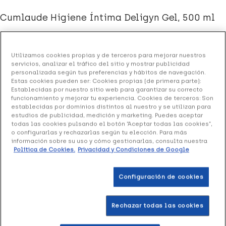
Cumlaude Higiene Íntima Deligyn Gel, 500 ml
14.24 €
Utilizamos cookies propias y de terceros para mejorar nuestros
servicios, analizar el tráfico del sitio y mostrar publicidad
personalizada según tus preferencias y hábitos de navegación.
+ 28 puntos
Healthies
Estas cookies pueden ser: Cookies propias (de primera parte):
Establecidas por nuestro sitio web para garantizar su correcto
(2 opiniones)
funcionamiento y mejorar tu experiencia. Cookies de terceros: Son
establecidas por dominios distintos al nuestro y se utilizan para
estudios de publicidad, medición y marketing. Puedes aceptar
todas las cookies pulsando el botón “Aceptar todas las cookies”,
Cumlaude Higiene Íntima Deligyn Gel
es un gel limpiador
o configurarlas y rechazarlas según tu elección. Para más
íntimo delicado de pH neutro, específico para la higiene
información sobre su uso y cómo gestionarlas, consulta nuestra
Política de Cookies.
Privacidad y Condiciones de Google
diaria de mucosas genitales que presentan prurito,
enrojecimiento, escozor o fenómenos de hipersensibilidad
también debidas a alteraciones del pH vaginal.
Configuración de cookies
Formato: envase de 500 ml.
Rechazar todas las cookies
Añadir a la Wishlist