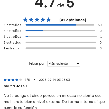
4.7
5
de
(41 opiniones)
5 estrellas
30
4 estrellas
10
3 estrellas
1
2 estrellas
0
1 estrella
0
Filtrar por :
•
4
/5
2025-07-24 03:03:03
María José I.
No le pongo el cinco porque en mi caso no siento que
me hidrate bien a nivel externo. De forma interna sí que
cumple su función.