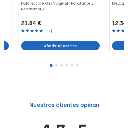
Palomacare Gel Vaginal Hidratante y
Melagyn
Reparador, 6...
21.84 €
12.34
(17)
Añadir al carrito
Nuestros clientes opinan