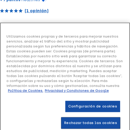
(1 opinión)
Prim Gafas Protector Solar/UV
sirven para proteger los
ojos en cabinas de bronceado con rayos UVA o UVB o al
Utilizamos cookies propias y de terceros para mejorar nuestros
servicios, analizar el tráfico del sitio y mostrar publicidad
tomar el sol.
personalizada según tus preferencias y hábitos de navegación.
Estas cookies pueden ser: Cookies propias (de primera parte):
Formato 1 Unidad
Establecidas por nuestro sitio web para garantizar su correcto
funcionamiento y mejorar tu experiencia. Cookies de terceros: Son
establecidas por dominios distintos al nuestro y se utilizan para
estudios de publicidad, medición y marketing. Puedes aceptar
Añadir a la Wishlist
todas las cookies pulsando el botón “Aceptar todas las cookies”,
o configurarlas y rechazarlas según tu elección. Para más
información sobre su uso y cómo gestionarlas, consulta nuestra
Política de Cookies.
Privacidad y Condiciones de Google
Entrega rápida y gratuita
en farmacia
Configuración de cookies
Envío a domicilio
en 24-48h laborables
Rechazar todas las cookies