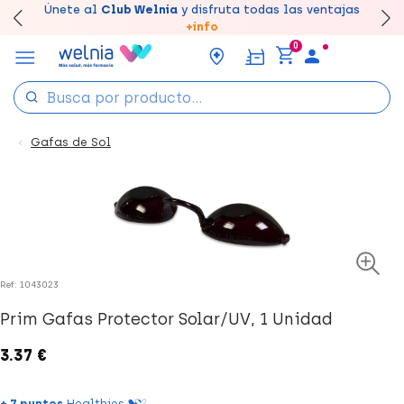
Canjea tus puntos en tu Farmacia de Confianza,
Únete al
Club Welnia
y disfruta todas las ventajas
Disfruta de la entrega
Llévate un
7% de descuento
rápida y gratuita
creando tu cuenta
en farmacia
aquí
acumúlalos online.
+info
0
Gafas de Sol
Ref: 1043023
Prim Gafas Protector Solar/UV, 1 Unidad
3.37 €
+ 7 puntos
Healthies