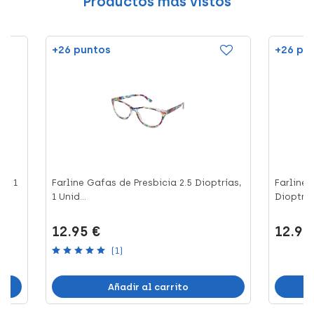
Productos más vistos
+26 puntos
+26 pu
s, 1
Farline Gafas de Presbicia 2.5 Dioptrías,
Farline 
1 Unid...
Dioptrías
12.95 €
12.95
(1)
Añadir al carrito