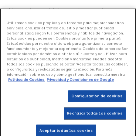
Farline Gafa Presbicia Cervino 1.5 Dioptrías, 1ud
12.95 €
Sin stock
Utilizamos cookies propias y de terceros para mejorar nuestros
servicios, analizar el tráfico del sitio y mostrar publicidad
personalizada según tus preferencias y hábitos de navegación.
+ 26 puntos
Healthies
Estas cookies pueden ser: Cookies propias (de primera parte):
Establecidas por nuestro sitio web para garantizar su correcto
Farline Gafa Presbicia Cervino 1.5 Dioptrías
cuenta con
funcionamiento y mejorar tu experiencia. Cookies de terceros: Son
establecidas por dominios distintos al nuestro y se utilizan para
una combinación de estilo, diseño actual, comodidad y
estudios de publicidad, medición y marketing. Puedes aceptar
utilidad. Es un producto recomendado para personas con
todas las cookies pulsando el botón “Aceptar todas las cookies”,
desgaste ocular a las cuales se les dificulte la lectura o la
o configurarlas y rechazarlas según tu elección. Para más
información sobre su uso y cómo gestionarlas, consulta nuestra
visión nítida a partir de distancias cercanas.
Política de Cookies.
Privacidad y Condiciones de Google
Formato 1 unidad
Configuración de cookies
Rechazar todas las cookies
Productos similares
Aceptar todas las cookies