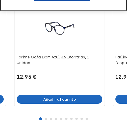
+26 puntos
+26 
Farline Gafa Dom Azul 3.5 Dioptrías, 1
Farlin
Unidad
Dioptrí
12.95 €
12.9
Añadir al carrito