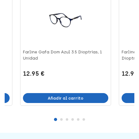
Farline Gafa Dom Azul 3.5 Dioptrías, 1
Farline 
Unidad
Dioptrías
12.95 €
12.95
Añadir al carrito