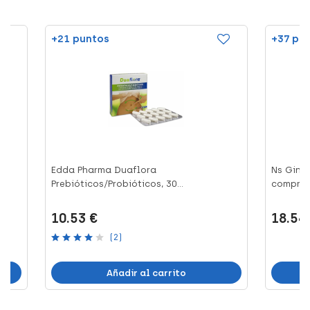
+21 puntos
+37 pu
as
Edda Pharma Duaflora
Ns Ginep
Prebióticos/Probióticos, 30...
comprimi
10.53 €
18.54
(2)
Añadir al carrito