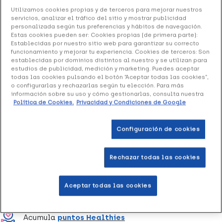
Ns Femibiotic, 30 Cápsulas
Utilizamos cookies propias y de terceros para mejorar nuestros
servicios, analizar el tráfico del sitio y mostrar publicidad
21.99 €
personalizada según tus preferencias y hábitos de navegación.
Estas cookies pueden ser: Cookies propias (de primera parte):
Establecidas por nuestro sitio web para garantizar su correcto
funcionamiento y mejorar tu experiencia. Cookies de terceros: Son
establecidas por dominios distintos al nuestro y se utilizan para
+ 44 puntos
Healthies
estudios de publicidad, medición y marketing. Puedes aceptar
todas las cookies pulsando el botón “Aceptar todas las cookies”,
Mantenimiento y recuperación de la flora vaginal.
o configurarlas y rechazarlas según tu elección. Para más
información sobre su uso y cómo gestionarlas, consulta nuestra
Política de Cookies.
Privacidad y Condiciones de Google
Añadir a la Wishlist
Configuración de cookies
Rechazar todas las cookies
Entrega rápida y gratuita
en farmacia
Aceptar todas las cookies
Envío a domicilio
en 24-48h laborables
Acumula
puntos Healthies