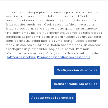
Orliman Faja Lumbar Classic L-250 Talla 3 91-
Utilizamos cookies propias y de terceros para mejorar nuestros
99, 1 Unidad
servicios, analizar el tráfico del sitio y mostrar publicidad
personalizada según tus preferencias y hábitos de navegación.
35.49 €
Estas cookies pueden ser: Cookies propias (de primera parte):
Establecidas por nuestro sitio web para garantizar su correcto
funcionamiento y mejorar tu experiencia. Cookies de terceros: Son
establecidas por dominios distintos al nuestro y se utilizan para
estudios de publicidad, medición y marketing. Puedes aceptar
+ 71 puntos
Healthies
todas las cookies pulsando el botón “Aceptar todas las cookies”,
o configurarlas y rechazarlas según tu elección. Para más
información sobre su uso y cómo gestionarlas, consulta nuestra
Orliman Faja Lumbar Classic L-250 Talla 3 91-99
ofrece
Política de Cookies.
Privacidad y Condiciones de Google
protección y una correcta postura. Fabricada con
materiales suaves y resistentes que se adaptan
anatómicamente al cuerpo. Las bandas cruzadas con
Configuración de cookies
velcro permiten el ajuste preciso.
Rechazar todas las cookies
Formato 1 Unidad
Aceptar todas las cookies
Añadir a la Wishlist