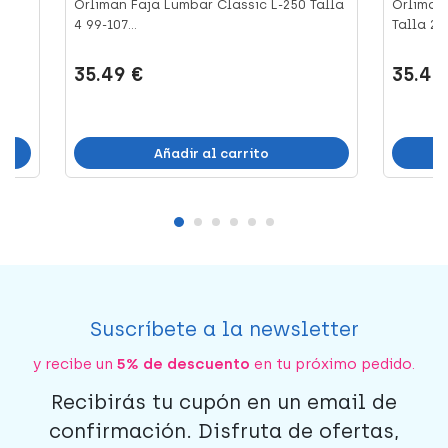
Orliman Faja Lumbar Classic L-250 Talla
Orliman
4 99-107...
Talla 2 8.
35.49 €
35.49
Añadir al carrito
Suscríbete a la newsletter
y recibe un
5% de descuento
en tu próximo pedido.
Recibirás tu cupón en un email de
confirmación. Disfruta de ofertas,