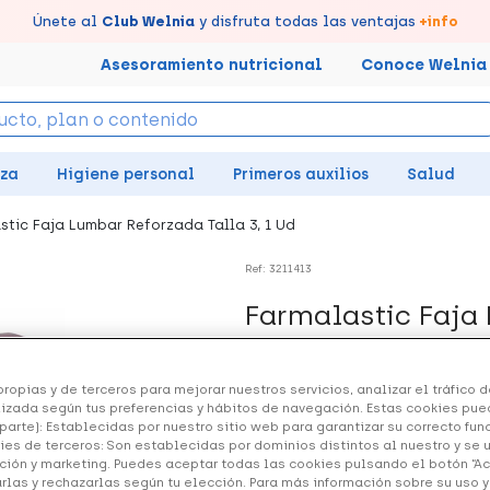
tus puntos en tu Farmacia de Confianza, acumúlalos online.
Disfruta de la entrega
Llévate un
Únete al
7% de descuento
Club Welnia
rápida y gratuita
y disfruta todas las ventajas
creando tu cuenta
en farmacia
aquí
+info
Asesoramiento nutricional
Conoce Welnia
eza
Higiene personal
Primeros auxilios
Salud
stic Faja Lumbar Reforzada Talla 3, 1 Ud
Ref: 3211413
Farmalastic Faja 
Ud
ropias y de terceros para mejorar nuestros servicios, analizar el tráfico de
29.40 €
izada según tus preferencias y hábitos de navegación. Estas cookies pue
parte): Establecidas por nuestro sitio web para garantizar su correcto fu
ies de terceros: Son establecidas por dominios distintos al nuestro y se 
ción y marketing. Puedes aceptar todas las cookies pulsando el botón “A
+ 59 puntos
Healthies
arlas y rechazarlas según tu elección. Para más información sobre su uso 