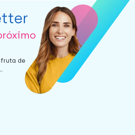
tter
próximo
sfruta de
.