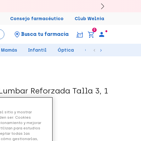
Consejo farmacéutico
Club Welnia
0
Busca tu farmacia
Mamás
Infantil
Óptica
Ortopedia
Salud Se
Lumbar Reforzada Talla 3, 1
l sitio y mostrar
den ser: Cookies
ncionamiento y mejorar
utilizan para estudios
ceptar todas las
y cómo gestionarlas,