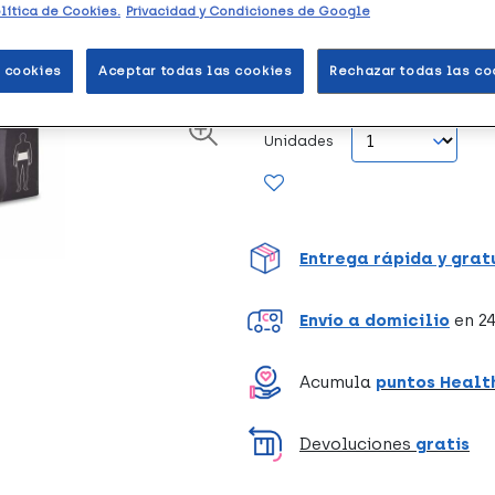
lítica de Cookies.
Privacidad y Condiciones de Google
Faja reforzada con cuatro ba
capacidad de sujeción y cierre
 cookies
Aceptar todas las cookies
Rechazar todas las co
Unidades
Entrega rápida y grat
Envío a domicilio
en 24
Acumula
puntos Healt
Devoluciones
gratis