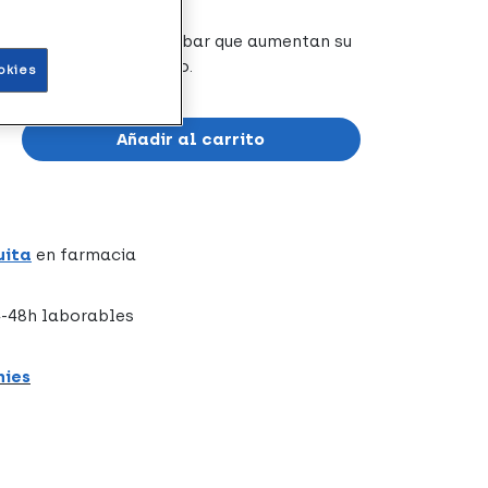
llenas de refuerzo lumbar que aumentan su
 de velcro. Color negro.
okies
Añadir al carrito
uita
en farmacia
-48h laborables
hies