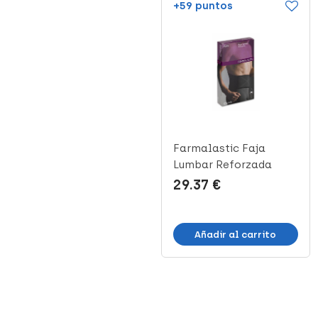
+44 puntos
+59 puntos
Farmalastic Faja
Farmalastic Faja
Lumbar Velcro, Talla 1,
Lumbar Reforzada
1 Ud
Talla 1, 1 Ud
22.21 €
29.37 €
Añadir al carrito
Añadir al carrito