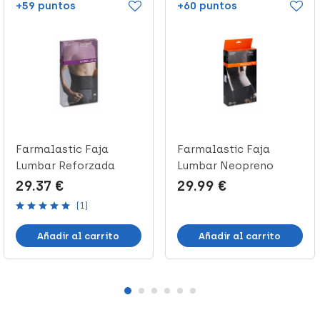
+59 puntos
+60 puntos
Farmalastic Faja
Farmalastic Faja
Lumbar Reforzada
Lumbar Neopreno
Talla 2, 1 Ud
Talla 1, 1 Ud
29.37 €
29.99 €
(1)
Añadir al carrito
Añadir al carrito