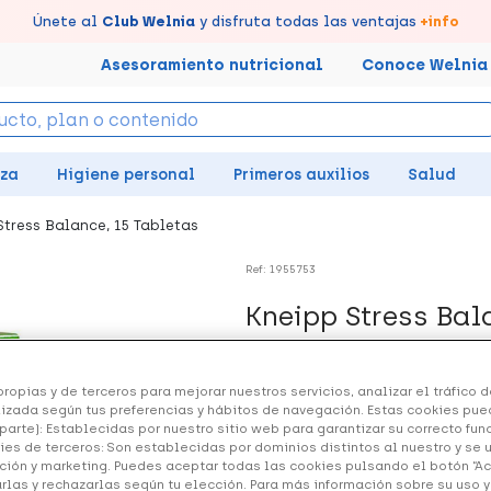
tus puntos en tu Farmacia de Confianza, acumúlalos online.
Disfruta de la entrega
Llévate un
Únete al
7% de descuento
Club Welnia
rápida y gratuita
y disfruta todas las ventajas
creando tu cuenta
en farmacia
aquí
+info
Asesoramiento nutricional
Conoce Welnia
eza
Higiene personal
Primeros auxilios
Salud
Stress Balance, 15 Tabletas
Ref: 1955753
Kneipp Stress Bal
10.89 €
ropias y de terceros para mejorar nuestros servicios, analizar el tráfico de
izada según tus preferencias y hábitos de navegación. Estas cookies pue
parte): Establecidas por nuestro sitio web para garantizar su correcto fu
+ 22 puntos
Healthies
ies de terceros: Son establecidas por dominios distintos al nuestro y se 
ción y marketing. Puedes aceptar todas las cookies pulsando el botón “A
arlas y rechazarlas según tu elección. Para más información sobre su uso 