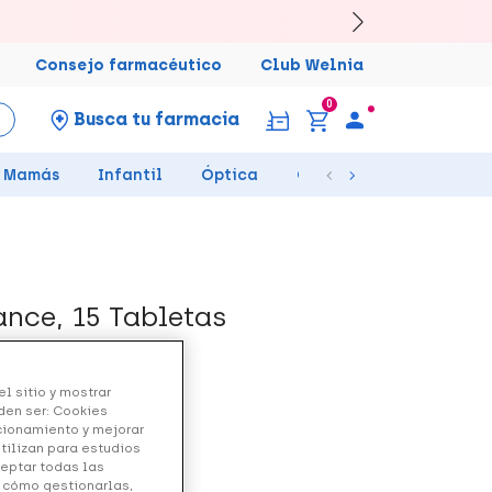
Consejo farmacéutico
Club Welnia
0
Busca tu farmacia
Mamás
Infantil
Óptica
Ortopedia
Salud Se
ance, 15 Tabletas
l sitio y mostrar
den ser: Cookies
ncionamiento y mejorar
utilizan para estudios
ceptar todas las
y cómo gestionarlas,