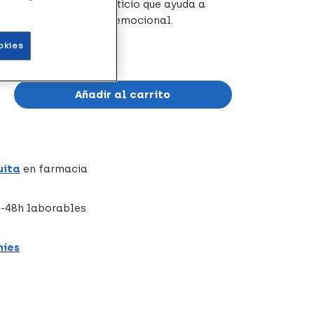
n complemento alimenticio que ayuda a
el rendimiento físico y emocional.
okies
Añadir al carrito
uita
en farmacia
-48h laborables
hies