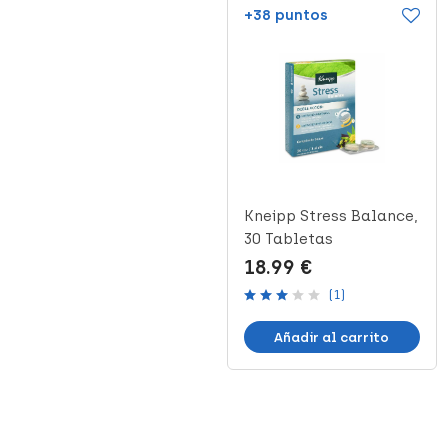
+22 puntos
+38 puntos
Forté Stress Flash, 15
Kneipp Stress Balance,
ml
30 Tabletas
10.79 €
18.99 €
(1)
Añadir al carrito
Añadir al carrito