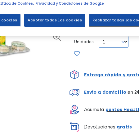
Kneipp Stress Balance
es u
lítica de Cookies.
Privacidad y Condiciones de Google
reducir la fatiga y a mejorar 
 cookies
Aceptar todas las cookies
Rechazar todas las co
Formato de 15 tabletas.
Unidades
Entrega rápida y grat
Envío a domicilio
en 24
Acumula
puntos Healt
Devoluciones
gratis