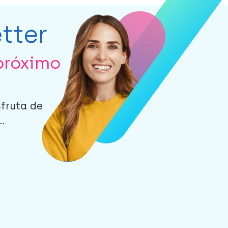
tter
próximo
sfruta de
.