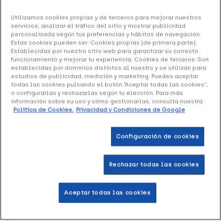
Ref: 135903
Utilizamos cookies propias y de terceros para mejorar nuestros
servicios, analizar el tráfico del sitio y mostrar publicidad
Bach Rescue Remedy Original Gotas, 10 ml
personalizada según tus preferencias y hábitos de navegación.
Estas cookies pueden ser: Cookies propias (de primera parte):
19.64 €
Establecidas por nuestro sitio web para garantizar su correcto
funcionamiento y mejorar tu experiencia. Cookies de terceros: Son
establecidas por dominios distintos al nuestro y se utilizan para
estudios de publicidad, medición y marketing. Puedes aceptar
todas las cookies pulsando el botón “Aceptar todas las cookies”,
+ 39 puntos
Healthies
o configurarlas y rechazarlas según tu elección. Para más
información sobre su uso y cómo gestionarlas, consulta nuestra
Política de Cookies.
Privacidad y Condiciones de Google
Mezcla de flores de Bach originales en gotas para aliviar
fácilmente el estrés y la ansiedad provocada por
situaciones concretas.
Configuración de cookies
Rechazar todas las cookies
Añadir a la Wishlist
Aceptar todas las cookies
Entrega rápida y gratuita
en farmacia