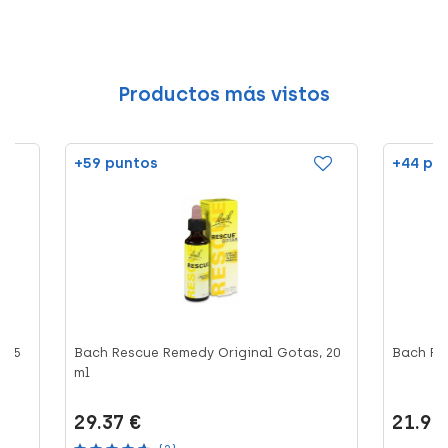
Productos más vistos
+59 puntos
+44 pu
, 25
Bach Rescue Remedy Original Gotas, 20
Bach Res
ml
29.37 €
21.99