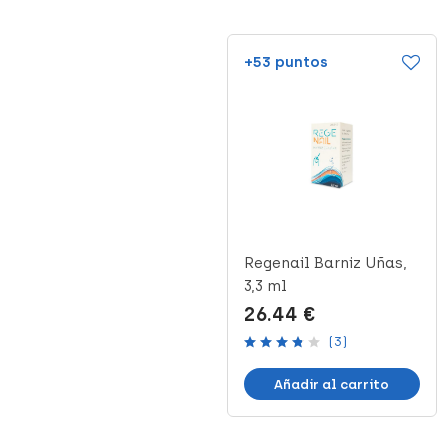
+13 puntos
+53 puntos
Mussvital Base
Regenail Barniz Uñas,
Endurecedora de Uñas,
3,3 ml
14 ml
6.28 €
26.44 €
(2)
(3)
Añadir al carrito
Añadir al carrito