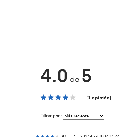
4.0
5
de
(1 opinión)
Filtrar por :
•
4
/5
2023-02-04 02:03:22