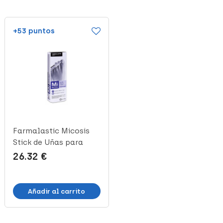
+53 puntos
+13 puntos
Farmalastic Micosis
Mussvital Base
Stick de Uñas para
Endurecedora de Uñas,
Hongos, 4...
14 ml
26.32 €
6.28 €
(2)
Añadir al carrito
Añadir al carrito