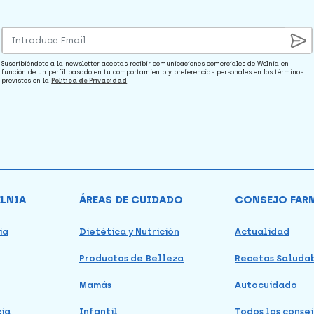
Suscribiéndote a la newsletter aceptas recibir comunicaciones comerciales de Welnia en
función de un perfil basado en tu comportamiento y preferencias personales en los términos
previstos en la
Política de Privacidad
ELNIA
ÁREAS DE CUIDADO
CONSEJO FAR
ia
Dietética y Nutrición
Actualidad
Productos de Belleza
Recetas Saluda
Mamás
Autocuidado
cia
Infantil
Todos los consej