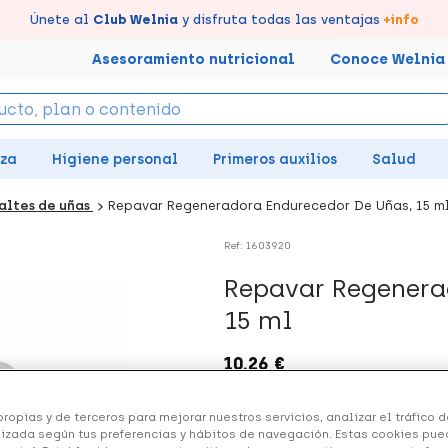
tus puntos en tu Farmacia de Confianza, acumúlalos online.
Disfruta de la entrega
Llévate un
Únete al
7% de descuento
Club Welnia
rápida y gratuita
y disfruta todas las ventajas
creando tu cuenta
en farmacia
aquí
+info
Asesoramiento nutricional
Conoce Welnia
eza
Higiene personal
Primeros auxilios
Salud
altes de uñas
Repavar Regeneradora Endurecedor De Uñas, 15 m
Ref: 1603920
Repavar Regenera
15 ml
10.26 €
ropias y de terceros para mejorar nuestros servicios, analizar el tráfico de
izada según tus preferencias y hábitos de navegación. Estas cookies pue
+ 21 puntos
Healthies