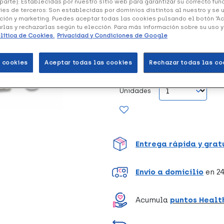
parte): Establecidas por nuestro sitio web para garantizar su correcto fu
ies de terceros: Son establecidas por dominios distintos al nuestro y se 
(1 opinión)
ción y marketing. Puedes aceptar todas las cookies pulsando el botón “A
arlas y rechazarlas según tu elección. Para más información sobre su uso 
lítica de Cookies.
Privacidad y Condiciones de Google
Cuidado de las uñas. Forma un
uñas débiles y quebradizas.
 cookies
Aceptar todas las cookies
Rechazar todas las co
Unidades
Entrega rápida y grat
Envío a domicilio
en 24
Acumula
puntos Healt