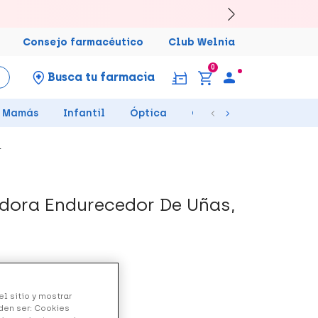
Consejo farmacéutico
Club Welnia
0
Busca tu farmacia
Mamás
Infantil
Óptica
Ortopedia
Salud Se
l
dora Endurecedor De Uñas,
l sitio y mostrar
den ser: Cookies