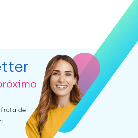
tter
próximo
sfruta de
.