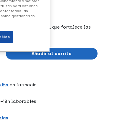
ncionamiento y mejorar
utilizan para estudios
ceptar todas las
y cómo gestionarlas,
a película protectora, que fortalece las
okies
Añadir al carrito
uita
en farmacia
-48h laborables
hies