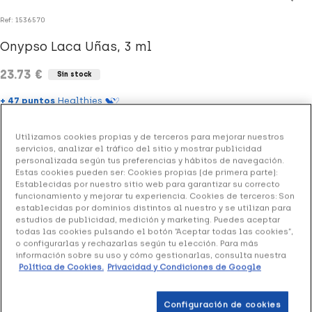
Ref: 1536570
Onypso Laca Uñas, 3 ml
23.73 €
Sin stock
+ 47 puntos
Healthies
(2 opiniones)
Utilizamos cookies propias y de terceros para mejorar nuestros
servicios, analizar el tráfico del sitio y mostrar publicidad
personalizada según tus preferencias y hábitos de navegación.
Laca de uñas que posee una galénica perfectamente
Estas cookies pueden ser: Cookies propias (de primera parte):
Establecidas por nuestro sitio web para garantizar su correcto
adaptada a la uña.
funcionamiento y mejorar tu experiencia. Cookies de terceros: Son
establecidas por dominios distintos al nuestro y se utilizan para
estudios de publicidad, medición y marketing. Puedes aceptar
todas las cookies pulsando el botón “Aceptar todas las cookies”,
o configurarlas y rechazarlas según tu elección. Para más
Productos similares
información sobre su uso y cómo gestionarlas, consulta nuestra
Política de Cookies.
Privacidad y Condiciones de Google
+51 puntos
+21 
Configuración de cookies