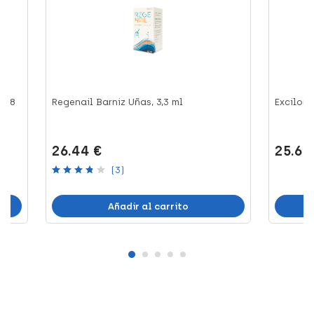
s, 8
Regenail Barniz Uñas, 3,3 ml
Excilor 
26.44 €
25.64
(3)
Añadir al carrito