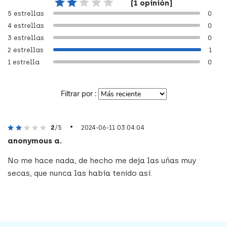
(1 opinión)
5 estrellas
0
4 estrellas
0
3 estrellas
0
2 estrellas
1
1 estrella
0
Filtrar por :
•
2
/5
2024-06-11 03:04:04
anonymous a.
No me hace nada, de hecho me deja las uñas muy
secas, que nunca las había tenido así.