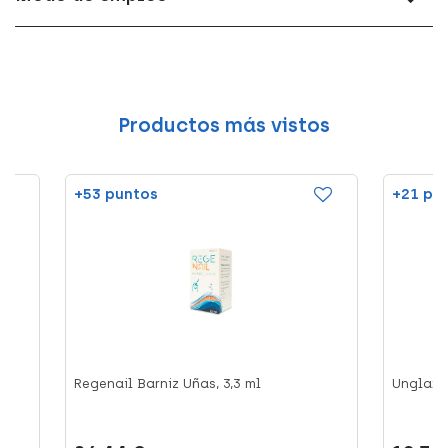
Productos más vistos
+53 puntos
+21 pu
Regenail Barniz Uñas, 3,3 ml
Unglax V