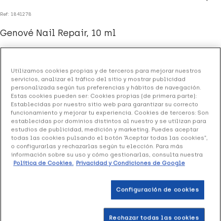
Ref: 1841278
Genové Nail Repair, 10 ml
13.99 €
Utilizamos cookies propias y de terceros para mejorar nuestros
servicios, analizar el tráfico del sitio y mostrar publicidad
personalizada según tus preferencias y hábitos de navegación.
+ 28 puntos
Healthies
Estas cookies pueden ser: Cookies propias (de primera parte):
Establecidas por nuestro sitio web para garantizar su correcto
(1 opinión)
funcionamiento y mejorar tu experiencia. Cookies de terceros: Son
establecidas por dominios distintos al nuestro y se utilizan para
estudios de publicidad, medición y marketing. Puedes aceptar
todas las cookies pulsando el botón “Aceptar todas las cookies”,
Gel reparador que previene y evita el quebrantamiento de
o configurarlas y rechazarlas según tu elección. Para más
las uñas.
información sobre su uso y cómo gestionarlas, consulta nuestra
Política de Cookies.
Privacidad y Condiciones de Google
Añadir a la Wishlist
Configuración de cookies
Rechazar todas las cookies