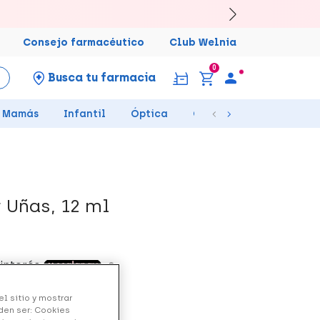
Consejo farmacéutico
Club Welnia
0
Busca tu farmacia
Mamás
Infantil
Óptica
Ortopedia
Salud Se
 Uñas, 12 ml
l sitio y mostrar
den ser: Cookies