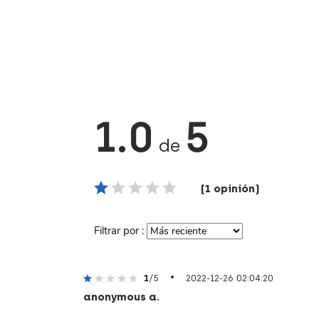
1.0
5
de
(1 opinión)
Filtrar por :
•
1
/5
2022-12-26 02:04:20
anonymous a.