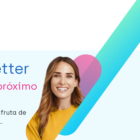
tter
próximo
sfruta de
.