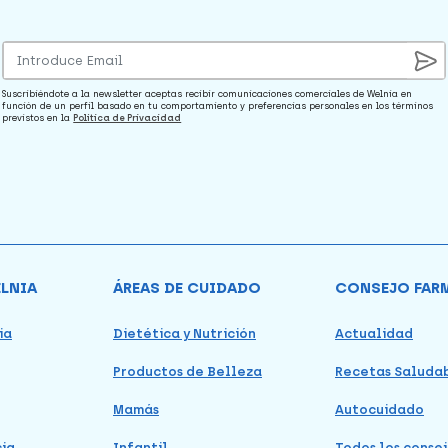
Suscribiéndote a la newsletter aceptas recibir comunicaciones comerciales de Welnia en
función de un perfil basado en tu comportamiento y preferencias personales en los términos
previstos en la
Política de Privacidad
ELNIA
ÁREAS DE CUIDADO
CONSEJO FAR
ia
Dietética y Nutrición
Actualidad
Productos de Belleza
Recetas Saluda
Mamás
Autocuidado
cia
Infantil
Todos los consej