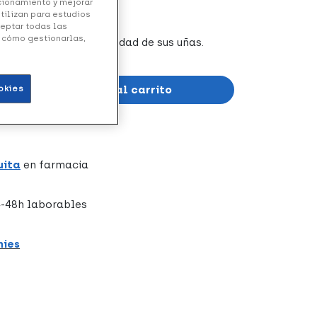
ncionamiento y mejorar
utilizan para estudios
ceptar todas las
y cómo gestionarlas,
resistencia y elasticidad de sus uñas.
Añadir al carrito
okies
uita
en farmacia
-48h laborables
hies