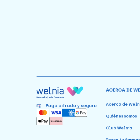
ACERCA DE W
Acerca de Weln
Pago cifrado y seguro
Quiénes somos
Club Welnia
Busca tu farma