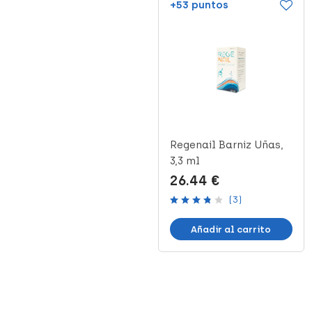
+28 puntos
+53 puntos
Vea Nails Aceite
Regenail Barniz Uñas,
Protector para Uñas, 8
3,3 ml
ml
14.20 €
26.44 €
(2)
(3)
Añadir al carrito
Añadir al carrito