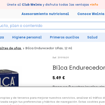
tus puntos en tu Farmacia de Confianza, acumúlalos online.
Disfruta de la entrega
Llévate un
Únete al
7% de descuento
Club Welnia
rápida y gratuita
y disfruta todas las ventajas
creando tu cuenta
en farmacia
aquí
+info
Asesoramiento nutricional
Conoce Welnia
eza
Higiene personal
Primeros auxilios
Salud
altes de uñas
Bilca Endurecedor Uñas, 12 ml
Ref: 3999809
Bilca Endurecedor
5.49 €
+ 11 puntos
Healthies
ropias y de terceros para mejorar nuestros servicios, analizar el tráfico de
izada según tus preferencias y hábitos de navegación. Estas cookies pue
(1 opinión)