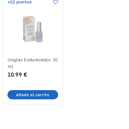
+22 puntos
+51 puntos
Unglax Endurecedor, 10
Excilor Laca de Uñas,
ml
3,3 ml
10.99 €
25.64 €
Añadir al carrito
Añadir al carrito