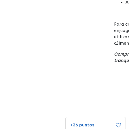
A
Para c
enjuag
utiliz
alimen
Compra
tranqu
+38 puntos
+36 puntos