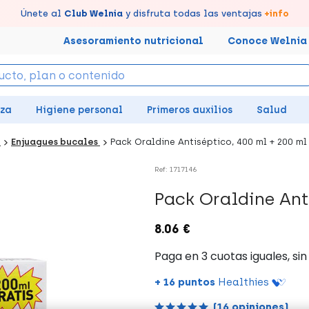
tus puntos en tu Farmacia de Confianza, acumúlalos online.
Disfruta de la entrega
Llévate un
Únete al
7% de descuento
Club Welnia
rápida y gratuita
y disfruta todas las ventajas
creando tu cuenta
en farmacia
aquí
+info
Asesoramiento nutricional
Conoce Welnia
eza
Higiene personal
Primeros auxilios
Salud
l
Enjuagues bucales
Pack Oraldine Antiséptico, 400 ml + 200 ml
Ref: 1717146
Pack Oraldine Ant
8.06 €
+ 16 puntos
Healthies
(16 opiniones)