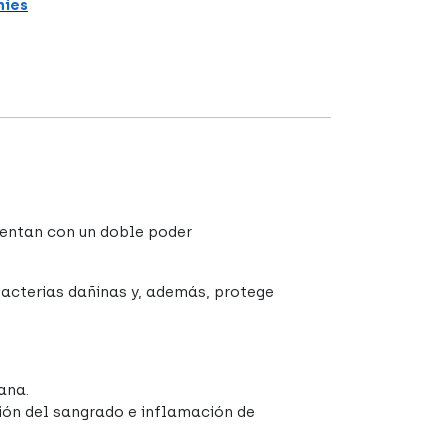
hies
cuentan con un doble poder
 bacterias dañinas y, además, protege
iana.
ción del sangrado e inflamación de