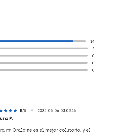
14
2
0
0
0
•
5
/5
2025-06-06 03:08:16
ura P.
ra mi Oraldine es el mejor colutorio, y el