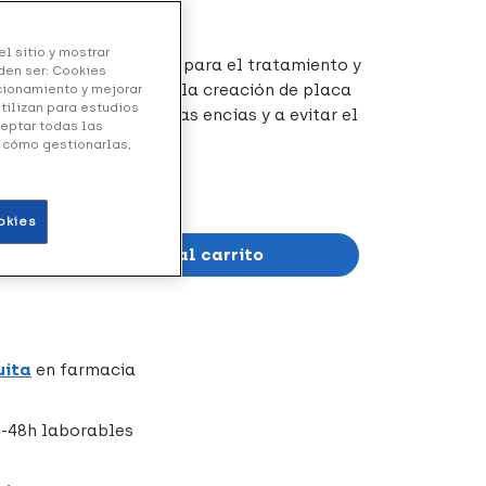
l sitio y mostrar
s un colutorio indicado para el tratamiento y
den ser: Cookies
les. Ayuda a prevenir la creación de placa
ncionamiento y mejorar
utilizan para estudios
ir la inflamación de las encías y a evitar el
ceptar todas las
y cómo gestionarlas,
okies
Añadir al carrito
uita
en farmacia
-48h laborables