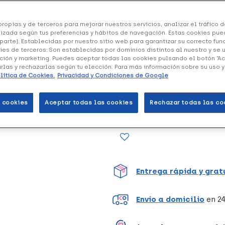
ropias y de terceros para mejorar nuestros servicios, analizar el tráfico de
Pack Oraldine Antiséptico
e
izada según tus preferencias y hábitos de navegación. Estas cookies pue
prevención de problemas buca
parte): Establecidas por nuestro sitio web para garantizar su correcto fu
ies de terceros: Son establecidas por dominios distintos al nuestro y se 
bacteriana, contribuye a reduc
ción y marketing. Puedes aceptar todas las cookies pulsando el botón “A
mal aliento.
arlas y rechazarlas según tu elección. Para más información sobre su uso 
lítica de Cookies.
Privacidad y Condiciones de Google
Formato de 400 ml + 200 ml.
 cookies
Aceptar todas las cookies
Rechazar todas las co
Unidades
Entrega rápida y grat
Envío a domicilio
en 24