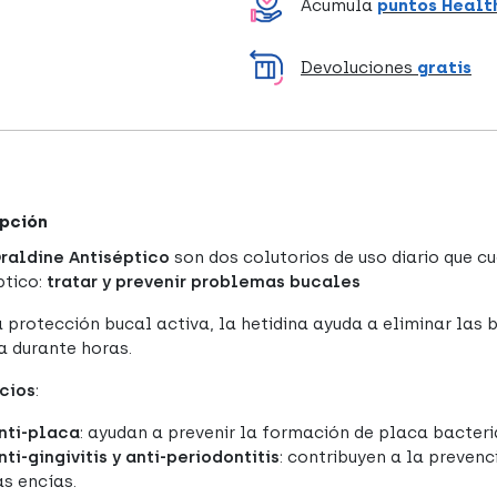
Acumula
puntos Healt
Devoluciones
gratis
pción
raldine Antiséptico
son dos colutorios de uso diario que 
ptico:
tratar y prevenir problemas bucales
a protección bucal activa, la hetidina ayuda a eliminar las
a durante horas.
cios
:
nti-placa
: ayudan a prevenir la formación de placa bacter
nti-gingivitis y anti-periodontitis
: contribuyen a la preven
as encías.