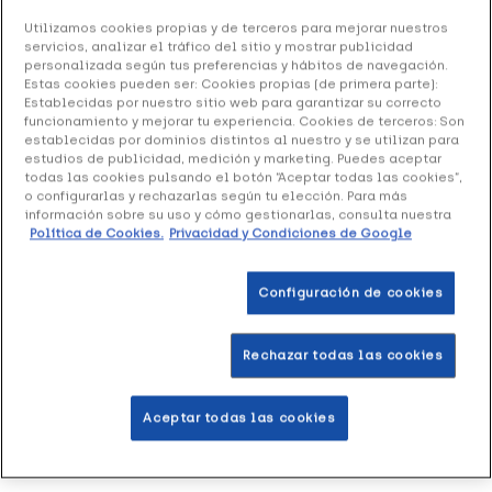
Ref: 3003650
Utilizamos cookies propias y de terceros para mejorar nuestros
servicios, analizar el tráfico del sitio y mostrar publicidad
Juanola Pastillas Clásicas, 5,4 g
personalizada según tus preferencias y hábitos de navegación.
Estas cookies pueden ser: Cookies propias (de primera parte):
1.90 €
Establecidas por nuestro sitio web para garantizar su correcto
funcionamiento y mejorar tu experiencia. Cookies de terceros: Son
establecidas por dominios distintos al nuestro y se utilizan para
+ 4 puntos
Healthies
estudios de publicidad, medición y marketing. Puedes aceptar
todas las cookies pulsando el botón “Aceptar todas las cookies”,
o configurarlas y rechazarlas según tu elección. Para más
Pastillas a base de regaliz que aclaran la voz y refrescan
información sobre su uso y cómo gestionarlas, consulta nuestra
la boca.
Política de Cookies.
Privacidad y Condiciones de Google
Configuración de cookies
Añadir a la Wishlist
Rechazar todas las cookies
Entrega rápida y gratuita
en farmacia
Aceptar todas las cookies
Envío a domicilio
en 24-48h laborables