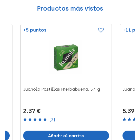
Productos más vistos
+5 puntos
+11 pu
Juanola Pastillas Hierbabuena, 5,4 g
Juanola 
2.37 €
5.39 
(2)
Añadir al carrito