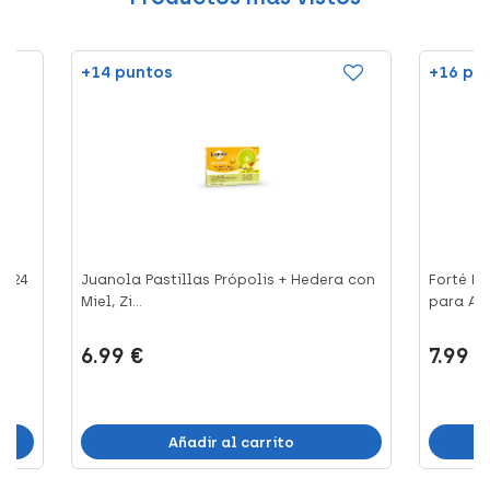
+14 puntos
+16 pu
, 24
Juanola Pastillas Própolis + Hedera con
Forté P
Miel, Zi...
para Adu
6.99 €
7.99 €
Añadir al carrito