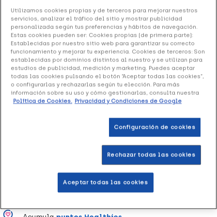
Utilizamos cookies propias y de terceros para mejorar nuestros
servicios, analizar el tráfico del sitio y mostrar publicidad
+ 9 puntos
Healthies
personalizada según tus preferencias y hábitos de navegación.
Estas cookies pueden ser: Cookies propias (de primera parte):
Establecidas por nuestro sitio web para garantizar su correcto
Pastillas de própolis, con miel, vitamina C y aceite
funcionamiento y mejorar tu experiencia. Cookies de terceros: Son
esencial de eucalipto, para proteger la garganta y calmar
establecidas por dominios distintos al nuestro y se utilizan para
la irritación.
estudios de publicidad, medición y marketing. Puedes aceptar
todas las cookies pulsando el botón “Aceptar todas las cookies”,
o configurarlas y rechazarlas según tu elección. Para más
Formato de 24 pastillas.
información sobre su uso y cómo gestionarlas, consulta nuestra
Política de Cookies.
Privacidad y Condiciones de Google
Añadir a la Wishlist
Configuración de cookies
Rechazar todas las cookies
Entrega rápida y gratuita
en farmacia
Aceptar todas las cookies
Envío a domicilio
en 24-48h laborables