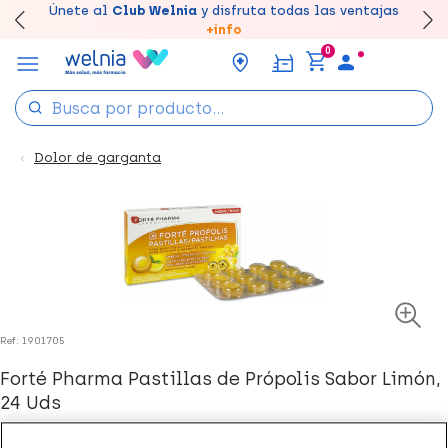
Canjea tus puntos en tu Farmacia de Confianza,
Únete al
Club Welnia
y disfruta todas las ventajas
Disfruta de la entrega
Llévate un
7% de descuento
rápida y gratuita
creando tu cuenta
en farmacia
aquí
acumúlalos online.
+info
0
Dolor de garganta
Ref: 1901705
Forté Pharma Pastillas de Própolis Sabor Limón,
24 Uds
4.74 €