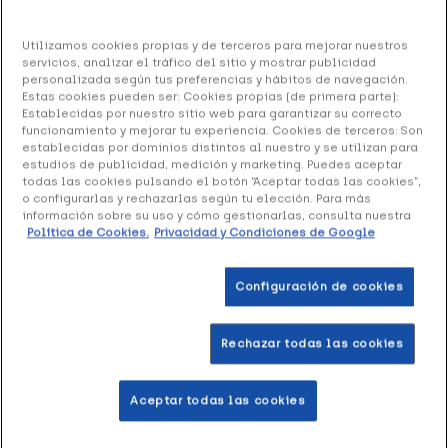
Ref: 3974639
Utilizamos cookies propias y de terceros para mejorar nuestros
servicios, analizar el tráfico del sitio y mostrar publicidad
Chicco Cepillo de Dientes de Cerdas Suaves
personalizada según tus preferencias y hábitos de navegación.
6M+ Rosa, 1 Ud
Estas cookies pueden ser: Cookies propias (de primera parte):
Establecidas por nuestro sitio web para garantizar su correcto
5.09 €
funcionamiento y mejorar tu experiencia. Cookies de terceros: Son
establecidas por dominios distintos al nuestro y se utilizan para
estudios de publicidad, medición y marketing. Puedes aceptar
todas las cookies pulsando el botón “Aceptar todas las cookies”,
o configurarlas y rechazarlas según tu elección. Para más
+ 10 puntos
Healthies
información sobre su uso y cómo gestionarlas, consulta nuestra
Política de Cookies.
Privacidad y Condiciones de Google
Chicco Cepillo de Dientes de Cerdas Suaves
está
indicado para la higiene bucal de bebés a partir de 6
Configuración de cookies
meses.
Formato de 1 unidad en color rosa.
Rechazar todas las cookies
Añadir a la Wishlist
Aceptar todas las cookies