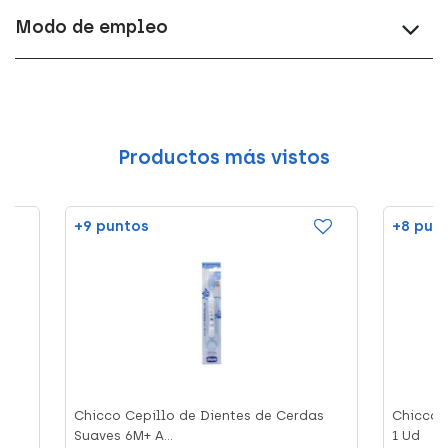
Modo de empleo
Productos más vistos
+9 puntos
+8 pun
d
Chicco Cepillo de Dientes de Cerdas
Chicco C
Suaves 6M+ A...
1 Ud