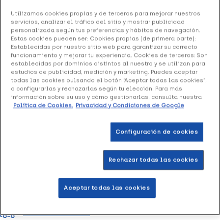
Utilizamos cookies propias y de terceros para mejorar nuestros
Varisan Tubo Foam Talla 4, 1 Ud
servicios, analizar el tráfico del sitio y mostrar publicidad
personalizada según tus preferencias y hábitos de navegación.
2.88 €
Estas cookies pueden ser: Cookies propias (de primera parte):
Establecidas por nuestro sitio web para garantizar su correcto
funcionamiento y mejorar tu experiencia. Cookies de terceros: Son
+ 6 puntos
Healthies
establecidas por dominios distintos al nuestro y se utilizan para
estudios de publicidad, medición y marketing. Puedes aceptar
todas las cookies pulsando el botón “Aceptar todas las cookies”,
Tubo foam indicado para proteger todo tipo de rozaduras
o configurarlas y rechazarlas según tu elección. Para más
en dedos y uñas, metatarsalgias, protección de juanetes,
información sobre su uso y cómo gestionarlas, consulta nuestra
Política de Cookies.
Privacidad y Condiciones de Google
helomas interdigitales, dedos de martillo, etc.
Configuración de cookies
Añadir a la Wishlist
Rechazar todas las cookies
Entrega rápida y gratuita
en farmacia
Aceptar todas las cookies
Envío a domicilio
en 24-48h laborables