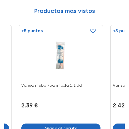
Productos más vistos
+5 puntos
+5 pun
Varisan Tubo Foam Talla 1, 1 Ud
Varisan 
2.39 €
2.42 
Añadir al carrito