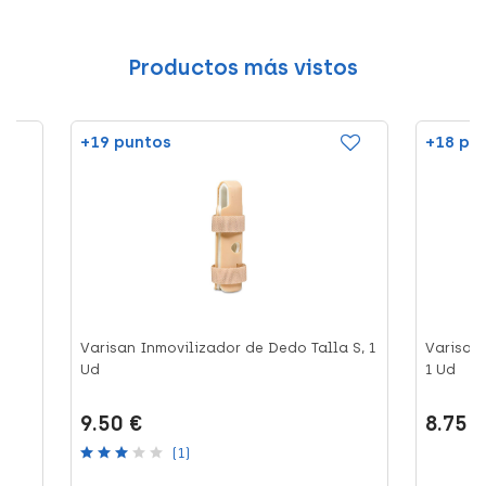
Productos más vistos
+19 puntos
+18 pu
do
Varisan Inmovilizador de Dedo Talla S, 1
Varisan 
Ud
1 Ud
9.50 €
8.75 
(1)