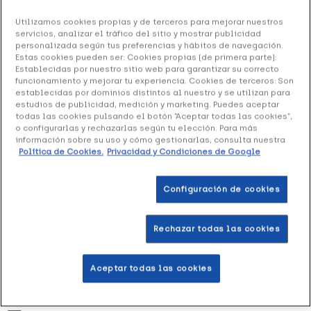
Utilizamos cookies propias y de terceros para mejorar nuestros
Prim Férula para dedo 112510 Talla L, 1 Ud
servicios, analizar el tráfico del sitio y mostrar publicidad
personalizada según tus preferencias y hábitos de navegación.
36.48 €
Estas cookies pueden ser: Cookies propias (de primera parte):
Establecidas por nuestro sitio web para garantizar su correcto
funcionamiento y mejorar tu experiencia. Cookies de terceros: Son
establecidas por dominios distintos al nuestro y se utilizan para
estudios de publicidad, medición y marketing. Puedes aceptar
+ 73 puntos
Healthies
todas las cookies pulsando el botón “Aceptar todas las cookies”,
o configurarlas y rechazarlas según tu elección. Para más
Esta tablilla del dedo se hace de un material cómodo
información sobre su uso y cómo gestionarlas, consulta nuestra
Política de Cookies.
Privacidad y Condiciones de Google
suave que se ha diseñado para ofrecer uno o dos ayudas de
los dedos cuando está necesitado.
Configuración de cookies
Añadir a la Wishlist
Rechazar todas las cookies
Aceptar todas las cookies
Entrega rápida y gratuita
en farmacia