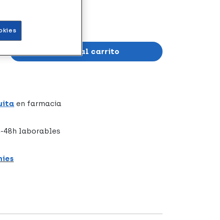
e y de la mano.
okies
Añadir al carrito
uita
en farmacia
-48h laborables
hies