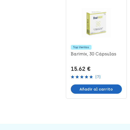
Top Ventas
Gelastic Tubos
Barimix, 30 Cápsulas
Elásticos Recortables
100% Gel, T...
6.59 €
15.62 €
(7)
Añadir al carrito
Añadir al carrito