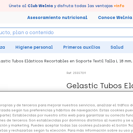
tus puntos en tu Farmacia de Confianza, acumúlalos online.
Disfruta de la entrega
Llévate un
Únete al
7% de descuento
Club Welnia
rápida y gratuita
y disfruta todas las ventajas
creando tu cuenta
en farmacia
aquí
+info
Asesoramiento nutricional
Conoce Welnia
eza
Higiene personal
Primeros auxilios
Salud
astic Tubos Elásticos Recortables en Soporte Textil Talla L 18 mm,
Ref: 2555709
Gelastic Tubos El
Soporte Textil Tal
ropias y de terceros para mejorar nuestros servicios, analizar el tráfico de
7.11 €
izada según tus preferencias y hábitos de navegación. Estas cookies pue
parte): Establecidas por nuestro sitio web para garantizar su correcto fu
ies de terceros: Son establecidas por dominios distintos al nuestro y se 
ción y marketing. Puedes aceptar todas las cookies pulsando el botón “A
arlas y rechazarlas según tu elección. Para más información sobre su uso 
+ 14 puntos
Healthies