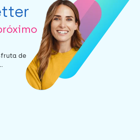
tter
próximo
sfruta de
.