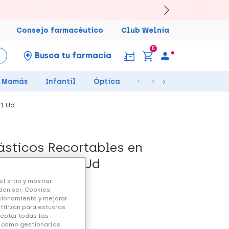
Consejo farmacéutico
Club Welnia
0
Busca tu farmacia
Mamás
Infantil
Óptica
Ortopedia
Salud Se
 1 Ud
ásticos Recortables en
la L 18 mm, 1 Ud
l sitio y mostrar
den ser: Cookies
ncionamiento y mejorar
utilizan para estudios
ceptar todas las
y cómo gestionarlas,