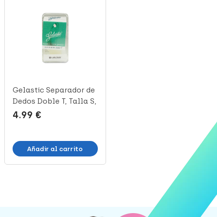
Gelastic Separador de
Gelastic Separadores
Dedos Doble T, Talla S,
del Primer Dedo Talla
1 ...
L, 1 ...
4.99 €
6.06 €
Añadir al carrito
Añadir al carrito