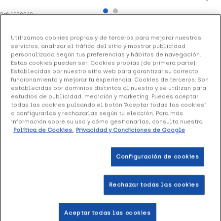
Ref: 1509949
Neutrogena Crema Pies para Durezas, 50 ml
Utilizamos cookies propias y de terceros para mejorar nuestros
servicios, analizar el tráfico del sitio y mostrar publicidad
9.99 €
Sin stock
personalizada según tus preferencias y hábitos de navegación.
Estas cookies pueden ser: Cookies propias (de primera parte):
+ 20 puntos
Healthies
Establecidas por nuestro sitio web para garantizar su correcto
funcionamiento y mejorar tu experiencia. Cookies de terceros: Son
establecidas por dominios distintos al nuestro y se utilizan para
Esta Crema de Pies de Neutrogena reduce las durezas e
estudios de publicidad, medición y marketing. Puedes aceptar
hidrata intensamente los pies, dejándolos intensamente
todas las cookies pulsando el botón “Aceptar todas las cookies”,
o configurarlas y rechazarlas según tu elección. Para más
hidratados, con la piel renovada y mucho más suave.
información sobre su uso y cómo gestionarlas, consulta nuestra
Política de Cookies.
Privacidad y Condiciones de Google
Ayuda también a prevenir las durezas de forma efectiva.
Configuración de cookies
Rechazar todas las cookies
Productos similares
Aceptar todas las cookies