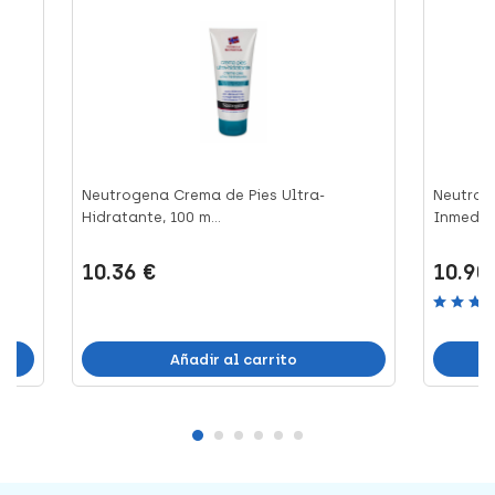
ml
Neutrogena Crema de Pies Ultra-
Neutrog
Hidratante, 100 m...
Inmediat
10.36 €
10.90
Añadir al carrito