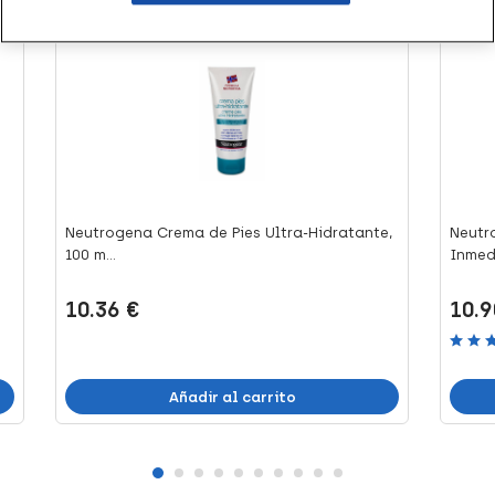
+21 puntos
+22 
Neutrogena Crema de Pies Ultra-Hidratante,
Neutr
100 m...
Inmedi
10.36 €
10.9
Añadir al carrito