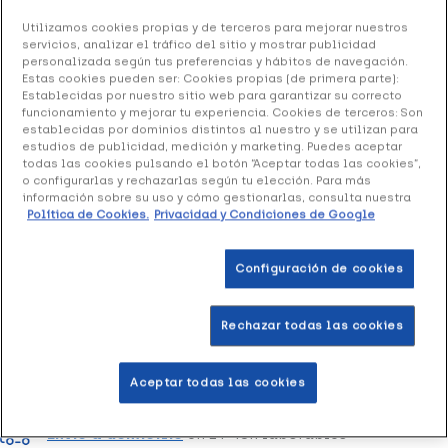
Utilizamos cookies propias y de terceros para mejorar nuestros
Xhekpon Crema de Manos, 40 g
servicios, analizar el tráfico del sitio y mostrar publicidad
personalizada según tus preferencias y hábitos de navegación.
6.99 €
Estas cookies pueden ser: Cookies propias (de primera parte):
Establecidas por nuestro sitio web para garantizar su correcto
funcionamiento y mejorar tu experiencia. Cookies de terceros: Son
establecidas por dominios distintos al nuestro y se utilizan para
estudios de publicidad, medición y marketing. Puedes aceptar
+ 14 puntos
Healthies
todas las cookies pulsando el botón “Aceptar todas las cookies”,
o configurarlas y rechazarlas según tu elección. Para más
Xhekpon crema de manos dermoprotectora de colágeno
información sobre su uso y cómo gestionarlas, consulta nuestra
Política de Cookies.
Privacidad y Condiciones de Google
hidrolizado y glicerina para el cuidado diario de las manos.
Configuración de cookies
Añadir a la Wishlist
Rechazar todas las cookies
Entrega rápida y gratuita
en farmacia
Aceptar todas las cookies
Envío a domicilio
en 24-48h laborables