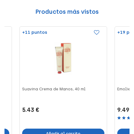
Productos más vistos
+11 puntos
+19 pu
Suavina Crema de Manos, 40 ml
Emolien
5.43 €
9.49 
Añadir al carrito