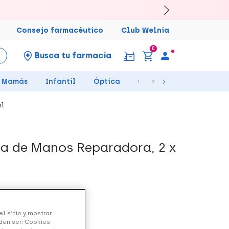
Consejo farmacéutico
Club Welnia
0
Busca tu farmacia
Mamás
Infantil
Óptica
Ortopedia
Salud Se
ml
ma de Manos Reparadora, 2 x
l sitio y mostrar
den ser: Cookies