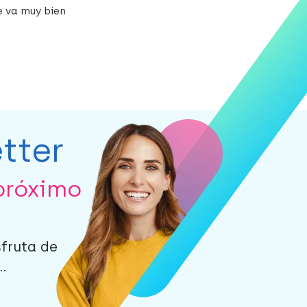
 va muy bien
tter
próximo
sfruta de
.