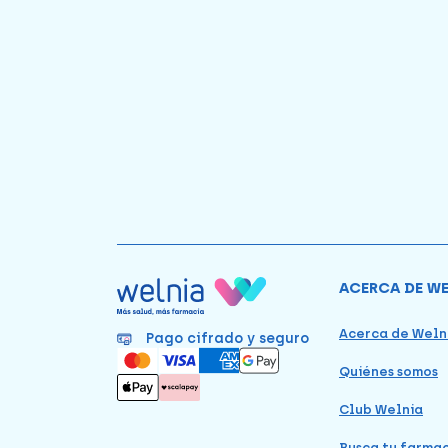
ACERCA DE W
Acerca de Weln
Pago cifrado y seguro
Quiénes somos
Club Welnia
Busca tu farma