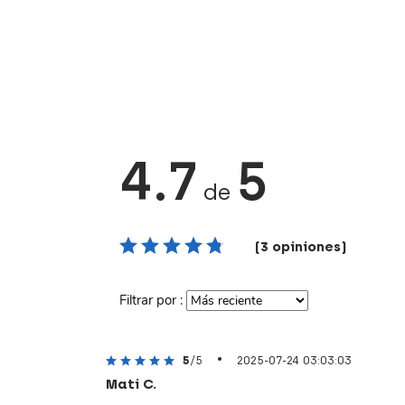
4.7
5
de
(3 opiniones)
Filtrar por :
•
5
/5
2025-07-24 03:03:03
Mati C.