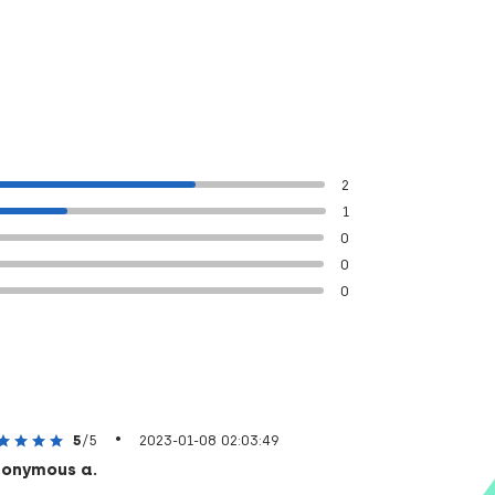
2
1
0
0
0
•
5
/5
2023-01-08 02:03:49
onymous a.