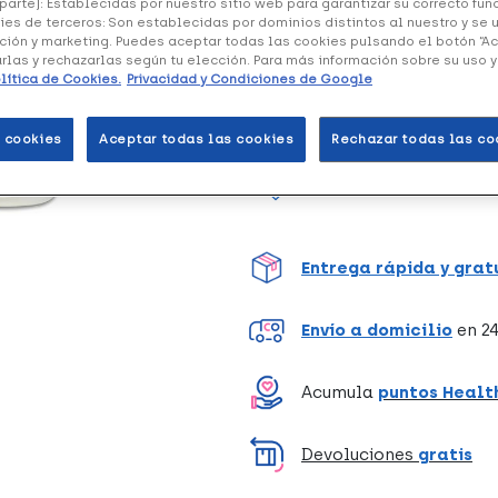
parte): Establecidas por nuestro sitio web para garantizar su correcto fu
(3 opiniones)
ies de terceros: Son establecidas por dominios distintos al nuestro y se 
ción y marketing. Puedes aceptar todas las cookies pulsando el botón “A
arlas y rechazarlas según tu elección. Para más información sobre su uso 
Crema de manos reparadora.
lítica de Cookies.
Privacidad y Condiciones de Google
 cookies
Aceptar todas las cookies
Rechazar todas las co
Unidades
Entrega rápida y grat
Envío a domicilio
en 24
Acumula
puntos Healt
Devoluciones
gratis