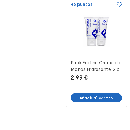
+3 puntos
+6 puntos
Farline Crema de
Pack Farline Crema de
Manos Cherry, 30 ml
Manos Hidratante, 2 x
50 m...
1.62 €
2.99 €
(3)
Añadir al carrito
Añadir al carrito