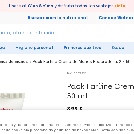
tus puntos en tu Farmacia de Confianza, acumúlalos online.
Disfruta de la entrega
Llévate un
Únete al
7% de descuento
Club Welnia
rápida y gratuita
y disfruta todas las ventajas
creando tu cuenta
en farmacia
aquí
+info
Asesoramiento nutricional
Conoce Welnia
eza
Higiene personal
Primeros auxilios
Salud
mas de manos
Pack Farline Crema de Manos Reparadora, 2 x 50 
Ref: 0077722
Pack Farline Cre
50 ml
3.99 €
+ 8 puntos
Healthies
ropias y de terceros para mejorar nuestros servicios, analizar el tráfico de
izada según tus preferencias y hábitos de navegación. Estas cookies pue