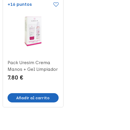
+16 puntos
+3 puntos
Pack Uresim Crema
Farline Crema Manos
Manos + Gel Limpiador
Fresa, 30 ml
Manos, 5...
7.80 €
1.62 €
Añadir al carrito
Añadir al carrito