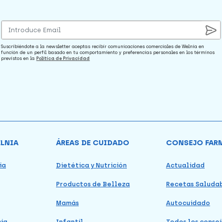
Suscribiéndote a la newsletter aceptas recibir comunicaciones comerciales de Welnia en
función de un perfil basado en tu comportamiento y preferencias personales en los términos
previstos en la
Política de Privacidad
ELNIA
ÁREAS DE CUIDADO
CONSEJO FAR
ia
Dietética y Nutrición
Actualidad
Productos de Belleza
Recetas Saluda
Mamás
Autocuidado
cia
Infantil
Todos los consej