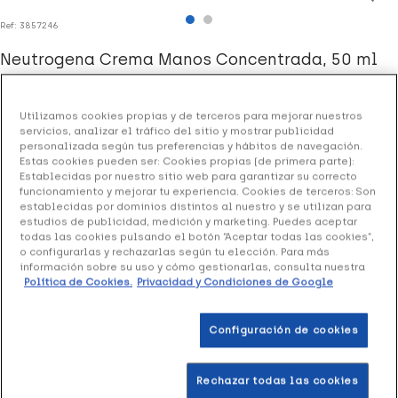
Ref: 3857246
Neutrogena Crema Manos Concentrada, 50 ml
7.11 €
Utilizamos cookies propias y de terceros para mejorar nuestros
servicios, analizar el tráfico del sitio y mostrar publicidad
personalizada según tus preferencias y hábitos de navegación.
Estas cookies pueden ser: Cookies propias (de primera parte):
+ 14 puntos
Healthies
Establecidas por nuestro sitio web para garantizar su correcto
funcionamiento y mejorar tu experiencia. Cookies de terceros: Son
(1 opinión)
establecidas por dominios distintos al nuestro y se utilizan para
estudios de publicidad, medición y marketing. Puedes aceptar
todas las cookies pulsando el botón “Aceptar todas las cookies”,
Neutrogena Crema Manos Concentrada
que hidrata,
o configurarlas y rechazarlas según tu elección. Para más
información sobre su uso y cómo gestionarlas, consulta nuestra
repara, protege y aporta alivio inmediato a las manos
Política de Cookies.
Privacidad y Condiciones de Google
secas y estropeadas.
Configuración de cookies
Añadir a la Wishlist
Rechazar todas las cookies