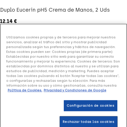
Duplo Eucerin pH5 Crema de Manos, 2 Uds
12.14 €
Utilizamos cookies propias y de terceros para mejorar nuestros
servicios, analizar el tráfico del sitio y mostrar publicidad
+ 24 puntos
Healthies
personalizada según tus preferencias y hábitos de navegación.
Estas cookies pueden ser: Cookies propias (de primera parte):
(1 opinión)
Establecidas por nuestro sitio web para garantizar su correcto
funcionamiento y mejorar tu experiencia. Cookies de terceros: Son
establecidas por dominios distintos al nuestro y se utilizan para
estudios de publicidad, medición y marketing. Puedes aceptar
Crema de manos para hidratar y regenerar la piel.
todas las cookies pulsando el botón “Aceptar todas las cookies”,
o configurarlas y rechazarlas según tu elección. Para más
información sobre su uso y cómo gestionarlas, consulta nuestra
Añadir a la Wishlist
Política de Cookies.
Privacidad y Condiciones de Google
Configuración de cookies
Entrega rápida y gratuita
en farmacia
Rechazar todas las cookies