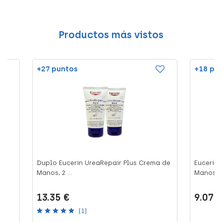
Productos más vistos
+27 puntos
+18 pu
Duplo Eucerin UreaRepair Plus Crema de
Eucerin 
Manos, 2 ...
Manos, 2
13.35 €
9.07 
(1)