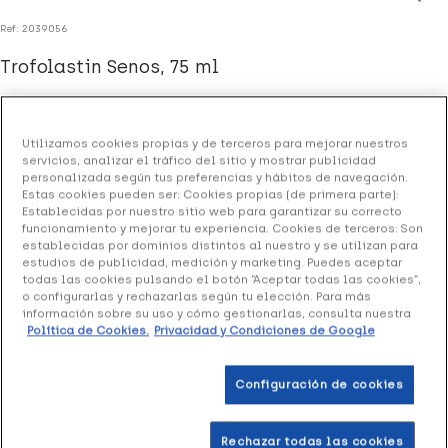
Ref: 2039056
Trofolastin Senos, 75 ml
10.65 €
Utilizamos cookies propias y de terceros para mejorar nuestros
servicios, analizar el tráfico del sitio y mostrar publicidad
personalizada según tus preferencias y hábitos de navegación.
+ 21 puntos
Healthies
Estas cookies pueden ser: Cookies propias (de primera parte):
Establecidas por nuestro sitio web para garantizar su correcto
(1 opinión)
funcionamiento y mejorar tu experiencia. Cookies de terceros: Son
establecidas por dominios distintos al nuestro y se utilizan para
estudios de publicidad, medición y marketing. Puedes aceptar
todas las cookies pulsando el botón “Aceptar todas las cookies”,
Crema que previene la aparición de estrías, reafirma y
o configurarlas y rechazarlas según tu elección. Para más
reestructura la piel recuperando el tono cutáneo durante
información sobre su uso y cómo gestionarlas, consulta nuestra
el embarazo y el post-parto.
Política de Cookies.
Privacidad y Condiciones de Google
Configuración de cookies
Añadir a la Wishlist
Rechazar todas las cookies