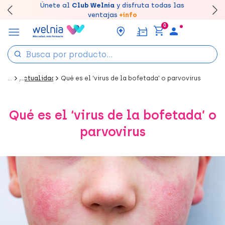
Canjea tus puntos en tu Farmacia de Confianza,
Únete al
Club Welnia
y disfruta todas las
Llévate un
Disfruta de la entrega
7% de descuento
creando tu cuenta
rápida y gratuita
aquí
en farmacia
acumúlalos online.
ventajas
+info
0
...
Actualidad
Qué es el ‘virus de la bofetada’ o parvovirus
Qué es el ‘virus de la bofetada’ o
parvovirus