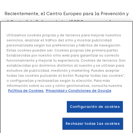
Recientemente, el Centro Europeo para la Prevención y
el Control de Enfermedades (ECDC, por sus siglas en
inglés)
ha alertado sobre un repunte de casos de
Utilizamos cookies propias y de terceros para mejorar nuestros
parvovirus
B19 en Europa, conocido popularmente
servicios, analizar el tráfico del sitio y mostrar publicidad
personalizada según tus preferencias y hábitos de navegación.
como el ‘
virus de la bofetada
’. Dicho anuncio ha
Estas cookies pueden ser: Cookies propias (de primera parte):
generado preocupación entre muchas familias debido
Establecidas por nuestro sitio web para garantizar su correcto
funcionamiento y mejorar tu experiencia. Cookies de terceros: Son
al desconocimiento general sobre la enfermedad. Sin
establecidas por dominios distintos al nuestro y se utilizan para
estudios de publicidad, medición y marketing. Puedes aceptar
embargo, el
parvovirus
B19 es, en la mayoría de los
todas las cookies pulsando el botón “Aceptar todas las cookies”,
casos, una enfermedad benigna de la que los niños se
o configurarlas y rechazarlas según tu elección. Para más
información sobre su uso y cómo gestionarlas, consulta nuestra
recuperan rápidamente.
Política de Cookies.
Privacidad y Condiciones de Google
¿Qué es el parvovirus o ‘virus de la
Configuración de cookies
bofetada’?
Rechazar todas las cookies
El eritema infeccioso o
megaloeritema
, conocido