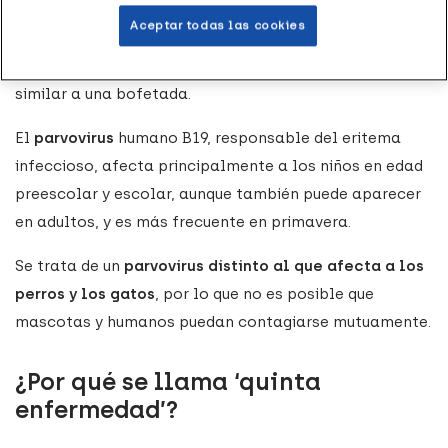
también como ‘
virus de la bofetada
’ o quinta
Aceptar todas las cookies
enfermedad, es una infección viral que se reconoce
fácilmente por una erupción rojiza en las mejillas,
similar a una bofetada.
El
parvovirus
humano B19, responsable del eritema
infeccioso, afecta principalmente a los niños en edad
preescolar y escolar, aunque también puede aparecer
en adultos, y es más frecuente en primavera.
Se trata de un
parvovirus distinto al que afecta a los
perros y los gatos
, por lo que no es posible que
mascotas y humanos puedan contagiarse mutuamente.
¿Por qué se llama ‘quinta
enfermedad’?