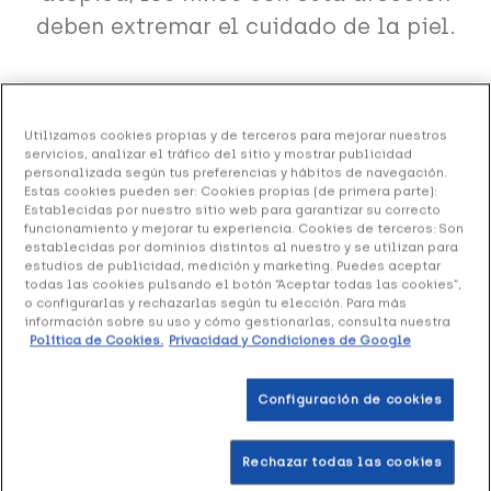
deben extremar el cuidado de la piel.
La
natación
es una habilidad que es recomendable
aprender durante la infancia y que tiene importantes
Utilizamos cookies propias y de terceros para mejorar nuestros
servicios, analizar el tráfico del sitio y mostrar publicidad
beneficios para la salud física y la socialización
de
personalizada según tus preferencias y hábitos de navegación.
los más pequeños. Sin embargo, en ocasiones los
Estas cookies pueden ser: Cookies propias (de primera parte):
Establecidas por nuestro sitio web para garantizar su correcto
padres de hijos con
dermatitis atópica
los excluyen de
funcionamiento y mejorar tu experiencia. Cookies de terceros: Son
establecidas por dominios distintos al nuestro y se utilizan para
esta actividad por temor a que la enfermedad empeore
estudios de publicidad, medición y marketing. Puedes aceptar
por la presencia de cloro y microorganismos en el
todas las cookies pulsando el botón “Aceptar todas las cookies”,
o configurarlas y rechazarlas según tu elección. Para más
agua.
información sobre su uso y cómo gestionarlas, consulta nuestra
Política de Cookies.
Privacidad y Condiciones de Google
Un trabajo titulado
Swimming and Atopic Dermatitis: A
Narrative Review
, publicado en la revista científica
Configuración de cookies
Pediatric Dermatology
, ha analizado el
impacto de la
natación en el desarrollo y la gravedad de la
Rechazar todas las cookies
dermatitis atópica
, así como su posible efecto en la