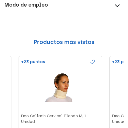
Modo de empleo
Productos más vistos
+23 puntos
+23 pu
d
Emo Collarín Cervical Blando M, 1
Emo Coll
Unidad
Unidad