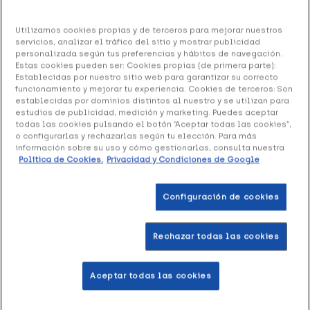
Emo Collarín Cervical Blando L, 1 Unidad
Utilizamos cookies propias y de terceros para mejorar nuestros
servicios, analizar el tráfico del sitio y mostrar publicidad
11.33 €
personalizada según tus preferencias y hábitos de navegación.
Estas cookies pueden ser: Cookies propias (de primera parte):
Establecidas por nuestro sitio web para garantizar su correcto
funcionamiento y mejorar tu experiencia. Cookies de terceros: Son
establecidas por dominios distintos al nuestro y se utilizan para
+ 23 puntos
Healthies
estudios de publicidad, medición y marketing. Puedes aceptar
todas las cookies pulsando el botón “Aceptar todas las cookies”,
o configurarlas y rechazarlas según tu elección. Para más
Emo Collarín Cervical Blando L
, es un collarín muy
información sobre su uso y cómo gestionarlas, consulta nuestra
cómodo de fácil colocación. Diseñado para restringir los
Política de Cookies.
Privacidad y Condiciones de Google
movimientos de la cabeza y del cuello. Es suave y de
rápida adaptación.
Configuración de cookies
Formato 1 Unidad
Rechazar todas las cookies
Añadir a la Wishlist
Aceptar todas las cookies