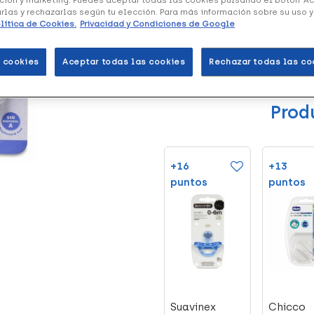
arlas y rechazarlas según tu elección. Para más información sobre su uso 
lítica de Cookies.
Privacidad y Condiciones de Google
Te avisamos cuando este disponi
 cookies
Aceptar todas las cookies
Rechazar todas las co
Prod
+13
+16
+13
os
puntos
puntos
puntos
Chupete
Mam Clip It
Suavinex
Chicco