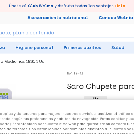
tus puntos en tu Farmacia de Confianza, acumúlalos online.
Disfruta de la entrega
Llévate un
Únete al
7% de descuento
Club Welnia
rápida y gratuita
y disfruta todas las ventajas
creando tu cuenta
en farmacia
aquí
+info
Asesoramiento nutricional
Conoce Welnia
eza
Higiene personal
Primeros auxilios
Salud
a Medicinas 1510, 1 Ud
Ref: 86472
Saro Chupete para
Sin
9.93 €
stock
ropias y de terceros para mejorar nuestros servicios, analizar el tráfico de
+ 20 puntos
Healthies
izada según tus preferencias y hábitos de navegación. Estas cookies pue
parte): Establecidas por nuestro sitio web para garantizar su correcto fu
Chupete para administrar la 
ies de terceros: Son establecidas por dominios distintos al nuestro y se 
ción y marketing. Puedes aceptar todas las cookies pulsando el botón “A