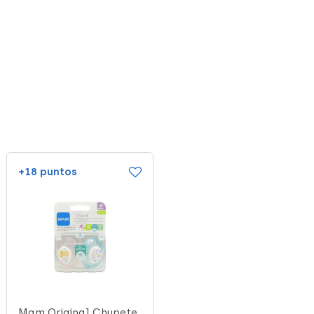
+18 puntos
+25 puntos
Mam Original Chupete
Chicco Chupete Mini