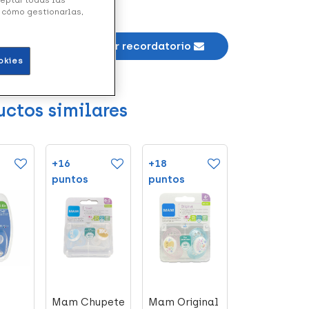
y cómo gestionarlas,
ble *
Añadir recordatorio
okies
uctos similares
+16
+18
+25
puntos
puntos
puntos
Mam Chupete
Mam Original
Chicco