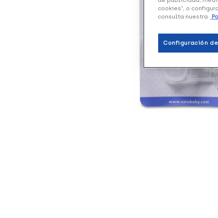
cookies”, o configur
consulta nuestra
Po
Configuración de
+17
+18
+16
puntos
puntos
punt
Mam Chupete
Suavinex
NUK 