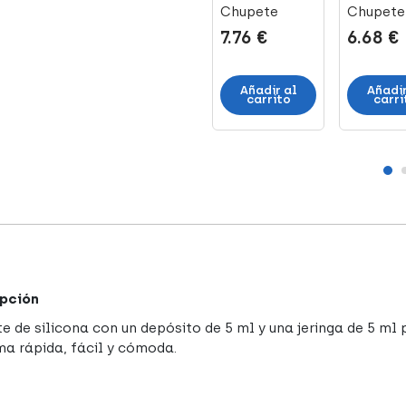
itive
Cover Broche
Chupete
Chupete
cona 0-6
para Chupete
Todosilicona
Physio S
4 €
6.63 €
7.76 €
6.68 €
s, 2
con Cubier...
0-6 Meses, 1
Silicona
..
Ud
12m, 1 U
adir al
Añadir al
Añadir al
Añadir
arrito
carrito
carrito
carri
pción
e de silicona con un depósito de 5 ml y una jeringa de 5 ml
ma rápida, fácil y cómoda.