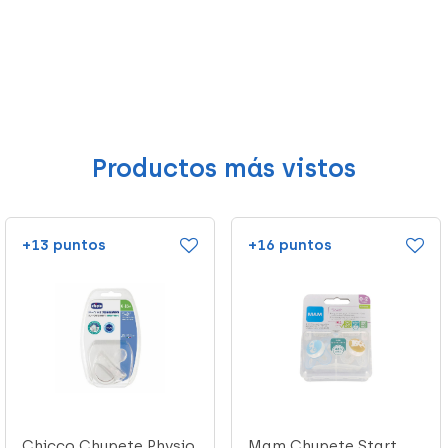
Productos más vistos
+13 puntos
+16 puntos
Chicco Chupete Physio
Mam Chupete Start