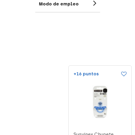
Modo de empleo
+17 puntos
+16 puntos
Nuk Nature Chupete
Suavinex Chupete