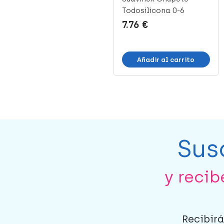
Silicona 6-18 m, 2 U
Todosilicona 0-6
Meses, 1 Ud
8.59 €
7.76 €
Añadir al carrito
Añadir al carrito
Sus
y reci
Recibirá