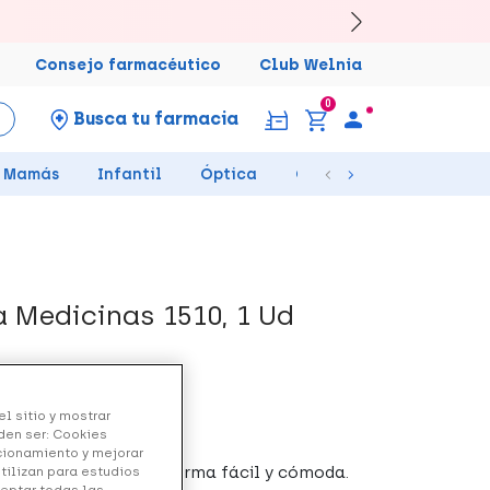
Consejo farmacéutico
Club Welnia
0
Busca tu farmacia
Mamás
Infantil
Óptica
Ortopedia
Salud Se
 Medicinas 1510, 1 Ud
l sitio y mostrar
den ser: Cookies
ncionamiento y mejorar
medicina al bebé de forma fácil y cómoda.
utilizan para estudios
ceptar todas las