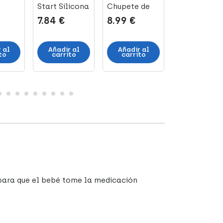
Start Silicona
Chupete de
Chupete Min
oft
0-2 m, 2 U
Silicona +6
Soft Azul 2-
7.84 €
8.99 €
12.70 €
 6-
Meses, 2 Uni...
m, 2 unidade
d
 al
Añadir al
Añadir al
Añadir al
to
carrito
carrito
carrito
 para que el bebé tome la medicación