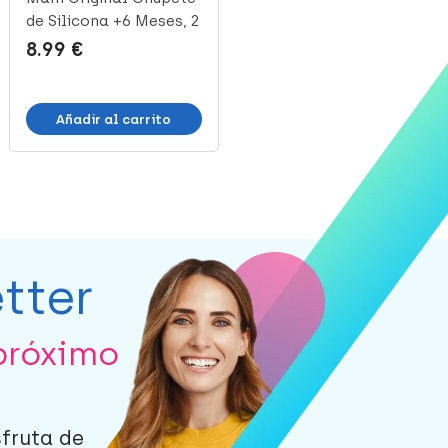
de Silicona +6 Meses, 2
Soft Azul 2-6 m, 2
Uni...
unidades
8.99 €
12.70 €
Añadir al carrito
Añadir al carrito
tter
próximo
sfruta de