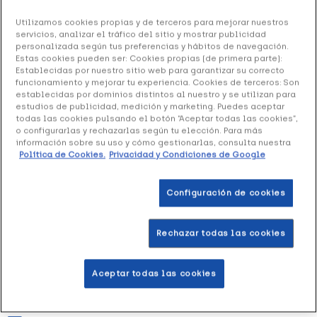
Utilizamos cookies propias y de terceros para mejorar nuestros
Sebacur DS Champú Anticaspa Intensivo, 125 ml
servicios, analizar el tráfico del sitio y mostrar publicidad
personalizada según tus preferencias y hábitos de navegación.
15.99 €
Estas cookies pueden ser: Cookies propias (de primera parte):
Establecidas por nuestro sitio web para garantizar su correcto
funcionamiento y mejorar tu experiencia. Cookies de terceros: Son
establecidas por dominios distintos al nuestro y se utilizan para
estudios de publicidad, medición y marketing. Puedes aceptar
+ 32 puntos
Healthies
todas las cookies pulsando el botón “Aceptar todas las cookies”,
o configurarlas y rechazarlas según tu elección. Para más
Sebacur DS Champú Anti-Caspa Intensivo ha sido
información sobre su uso y cómo gestionarlas, consulta nuestra
Política de Cookies.
Privacidad y Condiciones de Google
formulado para el tratamiento de los estados
seboescamosos del cuero cabelludo.
Configuración de cookies
Añadir a la Wishlist
Rechazar todas las cookies
Aceptar todas las cookies
Entrega rápida y gratuita
en farmacia