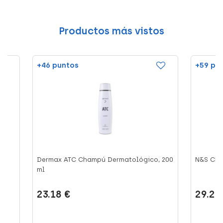
Productos más vistos
+46 puntos
+59 pu
Dermax ATC Champú Dermatológico, 200
N&S Cha
ml
23.18 €
29.27