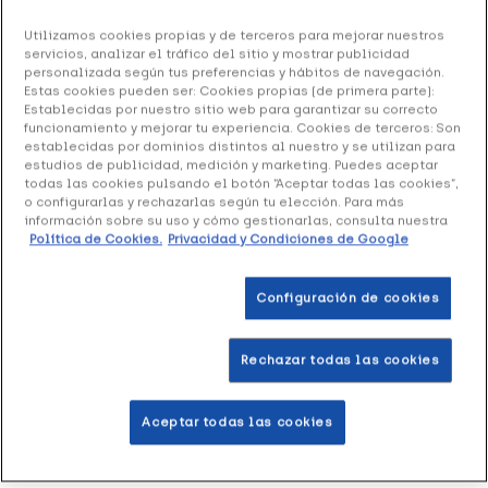
Ref: 1505224
Utilizamos cookies propias y de terceros para mejorar nuestros
servicios, analizar el tráfico del sitio y mostrar publicidad
Lacer Cepillo Interdental Extrafino Angular, 6
personalizada según tus preferencias y hábitos de navegación.
Estas cookies pueden ser: Cookies propias (de primera parte):
Uds
Establecidas por nuestro sitio web para garantizar su correcto
funcionamiento y mejorar tu experiencia. Cookies de terceros: Son
6.10 €
establecidas por dominios distintos al nuestro y se utilizan para
estudios de publicidad, medición y marketing. Puedes aceptar
todas las cookies pulsando el botón “Aceptar todas las cookies”,
o configurarlas y rechazarlas según tu elección. Para más
información sobre su uso y cómo gestionarlas, consulta nuestra
+ 12 puntos
Healthies
Política de Cookies.
Privacidad y Condiciones de Google
Cepillo interdental extrafino angular.
Configuración de cookies
Añadir a la Wishlist
Rechazar todas las cookies
Aceptar todas las cookies
Entrega rápida y gratuita
en farmacia