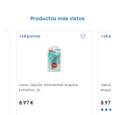
Productos más vistos
+18 puntos
+18 pu
s
Lacer Cepillo Interdental Angular
Cepillo 
Extrafino, 10 ...
Angular, 
8.97 €
8.97 