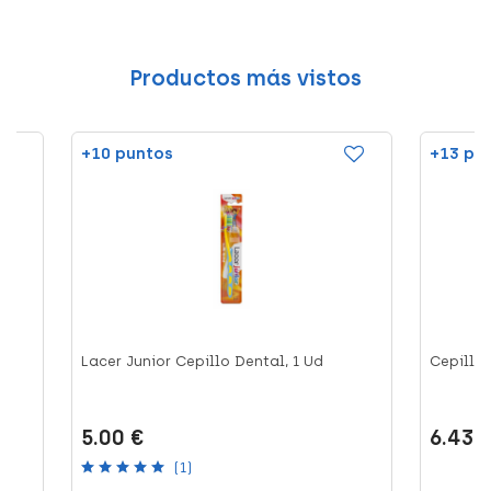
Productos más vistos
+10 puntos
+13 pu
l
Lacer Junior Cepillo Dental, 1 Ud
Cepillo 
5.00 €
6.43 
(1)