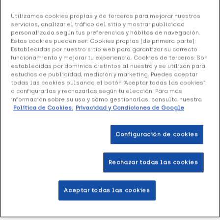
Ref: 1625977
Utilizamos cookies propias y de terceros para mejorar nuestros
servicios, analizar el tráfico del sitio y mostrar publicidad
Lacer Cepillo Dental Infantil, 1 Ud
personalizada según tus preferencias y hábitos de navegación.
Estas cookies pueden ser: Cookies propias (de primera parte):
Establecidas por nuestro sitio web para garantizar su correcto
5.00 €
funcionamiento y mejorar tu experiencia. Cookies de terceros: Son
establecidas por dominios distintos al nuestro y se utilizan para
estudios de publicidad, medición y marketing. Puedes aceptar
todas las cookies pulsando el botón “Aceptar todas las cookies”,
+ 10 puntos
Healthies
o configurarlas y rechazarlas según tu elección. Para más
información sobre su uso y cómo gestionarlas, consulta nuestra
Política de Cookies.
Privacidad y Condiciones de Google
Cepillo dental infantil especialmente diseñado para la
higiene bucal de los niños de 2 a 6 años.
Configuración de cookies
Añadir a la Wishlist
Rechazar todas las cookies
Aceptar todas las cookies
Entrega rápida y gratuita
en farmacia