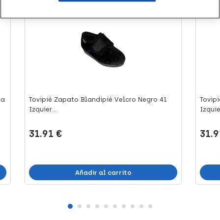
+64 puntos
+64 
la
Tovipié Zapato Blandipié Velcro Negro 41
Tovip
Izquier...
Izquier
31.91 €
31.9
Añadir al carrito