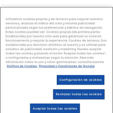
Tovipié Zapato Blandipié Velcro Negro 40
Izquierdo, 1 Unidad
Utilizamos cookies propias y de terceros para mejorar nuestros
servicios, analizar el tráfico del sitio y mostrar publicidad
31.91 €
Sin stock
personalizada según tus preferencias y hábitos de navegación.
Estas cookies pueden ser: Cookies propias (de primera parte):
+ 64 puntos
Healthies
Establecidas por nuestro sitio web para garantizar su correcto
funcionamiento y mejorar tu experiencia. Cookies de terceros: Son
establecidas por dominios distintos al nuestro y se utilizan para
Tovipié Zapato Blandipié Velcro Negro 40 Izquierdo
es
estudios de publicidad, medición y marketing. Puedes aceptar
un producto focalizado para los individuos que necesiten
todas las cookies pulsando el botón “Aceptar todas las cookies”,
de un calzado especial.
o configurarlas y rechazarlas según tu elección. Para más
información sobre su uso y cómo gestionarlas, consulta nuestra
Política de Cookies.
Privacidad y Condiciones de Google
Formato 1 Unidad
Configuración de cookies
Rechazar todas las cookies
Productos similares
Aceptar todas las cookies