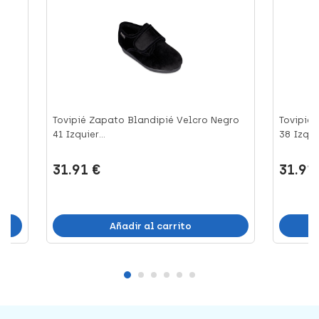
ul
Tovipié Zapato Blandipié Velcro Negro
Tovipié
41 Izquier...
38 Izquie
31.91 €
31.91
Añadir al carrito