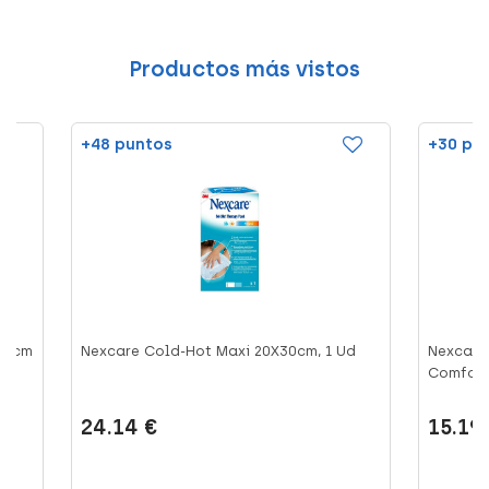
Productos más vistos
+48 puntos
+30 pu
13 cm
Nexcare Cold-Hot Maxi 20X30cm, 1 Ud
Nexcare
Comfort 
24.14 €
15.19