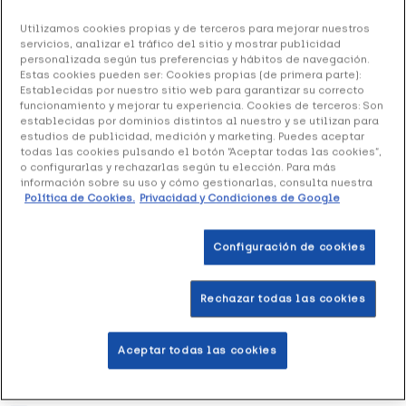
Utilizamos cookies propias y de terceros para mejorar nuestros
Nexcare Cold-Hot Bolsa de Frío/Calor Mini
servicios, analizar el tráfico del sitio y mostrar publicidad
10X10 cm, 1 Ud
personalizada según tus preferencias y hábitos de navegación.
Estas cookies pueden ser: Cookies propias (de primera parte):
10.32 €
Establecidas por nuestro sitio web para garantizar su correcto
funcionamiento y mejorar tu experiencia. Cookies de terceros: Son
establecidas por dominios distintos al nuestro y se utilizan para
estudios de publicidad, medición y marketing. Puedes aceptar
todas las cookies pulsando el botón “Aceptar todas las cookies”,
+ 21 puntos
Healthies
o configurarlas y rechazarlas según tu elección. Para más
información sobre su uso y cómo gestionarlas, consulta nuestra
Política de Cookies.
Privacidad y Condiciones de Google
Bolsa de frío/calor para aliviar el dolor de forma natural,
sin necesidad de analgésicos.
Configuración de cookies
Añadir a la Wishlist
Rechazar todas las cookies
Aceptar todas las cookies
Entrega rápida y gratuita
en farmacia