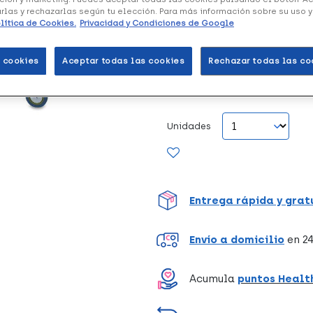
García Silla de Baño con I
arlas y rechazarlas según tu elección. Para más información sobre su uso 
cualquier espacio permitiénd
lítica de Cookies.
Privacidad y Condiciones de Google
dejar el asiento. Sus cuatro r
 cookies
Aceptar todas las cookies
Rechazar todas las co
Formato 1 Unidad
Unidades
Entrega rápida y grat
Envío a domicilio
en 24
Acumula
puntos Healt