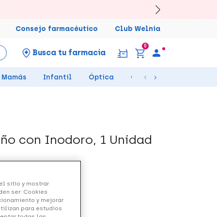
Consejo farmacéutico
Club Welnia
0
Busca tu farmacia
Mamás
Infantil
Óptica
Ortopedia
Salud Se
año con Inodoro, 1 Unidad
l sitio y mostrar
den ser: Cookies
ncionamiento y mejorar
utilizan para estudios
ceptar todas las