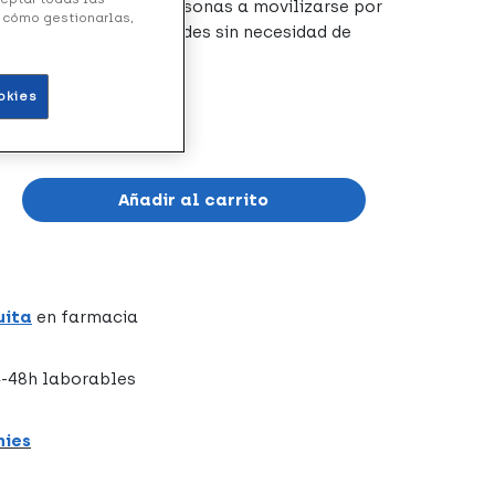
nodoro
ayuda a las personas a movilizarse por
y cómo gestionarlas,
ole hacer sus necesidades sin necesidad de
uedas son giratorias.
okies
Añadir al carrito
uita
en farmacia
-48h laborables
hies