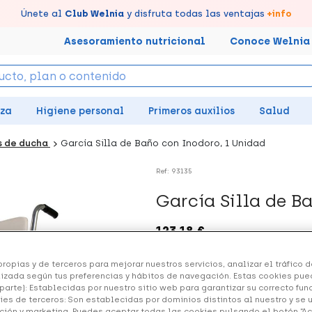
tus puntos en tu Farmacia de Confianza, acumúlalos online.
Disfruta de la entrega
Llévate un
Únete al
7% de descuento
Club Welnia
rápida y gratuita
y disfruta todas las ventajas
creando tu cuenta
en farmacia
aquí
+info
Asesoramiento nutricional
Conoce Welnia
eza
Higiene personal
Primeros auxilios
Salud
s de ducha
García Silla de Baño con Inodoro, 1 Unidad
Ref: 93135
García Silla de B
123.18 €
ropias y de terceros para mejorar nuestros servicios, analizar el tráfico de
izada según tus preferencias y hábitos de navegación. Estas cookies pue
+ 246 puntos
Healthies
parte): Establecidas por nuestro sitio web para garantizar su correcto fu
ies de terceros: Son establecidas por dominios distintos al nuestro y se 
ción y marketing. Puedes aceptar todas las cookies pulsando el botón “A