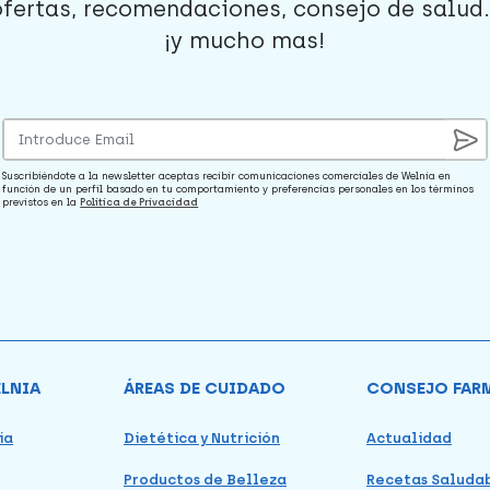
ofertas, recomendaciones, consejo de salud..
¡y mucho mas!
Suscribiéndote a la newsletter aceptas recibir comunicaciones comerciales de Welnia en
función de un perfil basado en tu comportamiento y preferencias personales en los términos
previstos en la
Política de Privacidad
ELNIA
ÁREAS DE CUIDADO
CONSEJO FAR
ia
Dietética y Nutrición
Actualidad
Productos de Belleza
Recetas Saluda