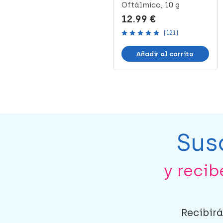
con Respaldo U347, 1
Oftálmico, 10 g
Unidad
86.19 €
12.99 €
(121)
Añadir al carrito
Añadir al carrito
Sus
y reci
Recibirá