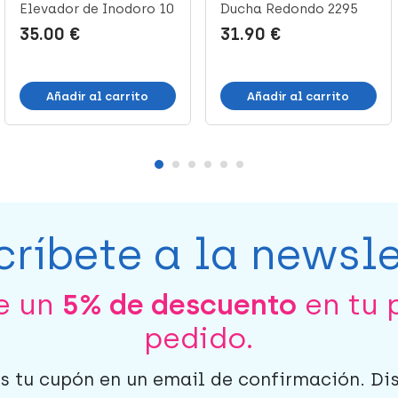
Elevador de Inodoro 10
Ducha Redondo 2295
cm, 1 Unid...
Regulable, ...
35.00 €
31.90 €
Añadir al carrito
Añadir al carrito
críbete a la newsle
be un
5% de descuento
en tu 
pedido.
s tu cupón en un email de confirmación. Di