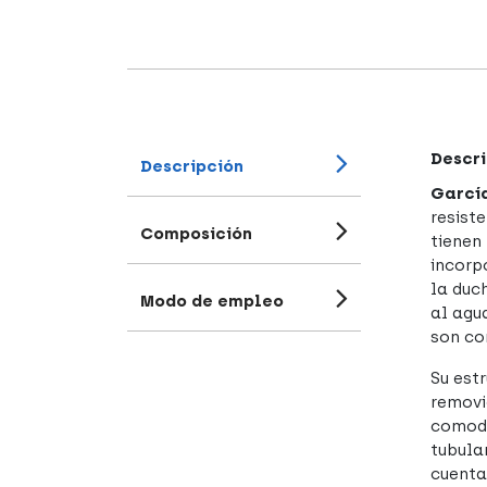
Descri
Descripción
García
resiste
Composición
tienen
incorp
la duc
Modo de empleo
al agu
son co
Su est
removi
comodi
tubula
cuenta