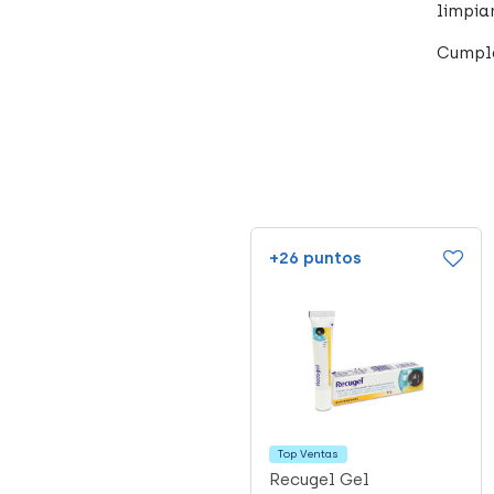
limpiar
Cumple
+172 puntos
+26 puntos
Top Ventas
Prim Asiento Ducha
Recugel Gel