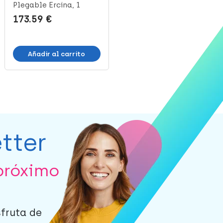
Plegable Ercina, 1
R.2191, 1 Ud
Unidad
173.59 €
32.94 €
Añadir al carrito
Añadir al carrito
tter
próximo
sfruta de