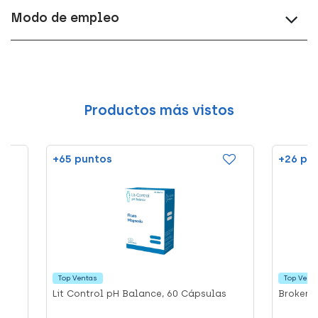
Modo de empleo
Productos más vistos
+65 puntos
+26 pu
Top Ventas
Top Vent
Lit Control pH Balance, 60 Cápsulas
Broken,