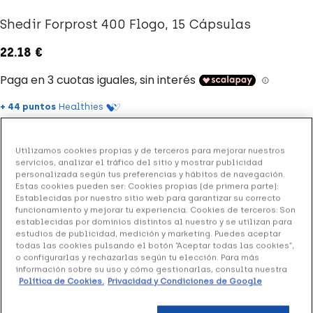
Shedir Forprost 400 Flogo, 15 Cápsulas
22.18 €
+ 44 puntos
Healthies
(4 opiniones)
Utilizamos cookies propias y de terceros para mejorar nuestros
servicios, analizar el tráfico del sitio y mostrar publicidad
personalizada según tus preferencias y hábitos de navegación.
Shedir Forprost 400 Flogo
es un complemento alimenticio
Estas cookies pueden ser: Cookies propias (de primera parte):
a base de minerales y extractos vegetales.
Establecidas por nuestro sitio web para garantizar su correcto
funcionamiento y mejorar tu experiencia. Cookies de terceros: Son
Formato: envase de 15 cápsulas.
establecidas por dominios distintos al nuestro y se utilizan para
estudios de publicidad, medición y marketing. Puedes aceptar
todas las cookies pulsando el botón “Aceptar todas las cookies”,
o configurarlas y rechazarlas según tu elección. Para más
información sobre su uso y cómo gestionarlas, consulta nuestra
Añadir a la Wishlist
Política de Cookies.
Privacidad y Condiciones de Google